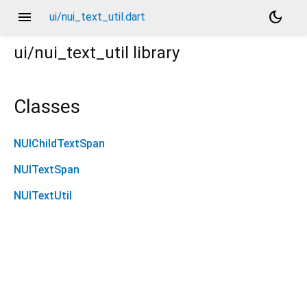
menu
dark_mode
ui/nui_text_util.dart
ui/nui_text_util
library
Classes
NUIChildTextSpan
NUITextSpan
NUITextUtil