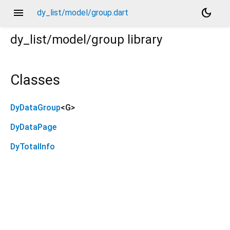
menu
dark_mode
dy_list/model/group.dart
dy_list/model/group
library
Classes
DyDataGroup
<
G
>
DyDataPage
DyTotalInfo