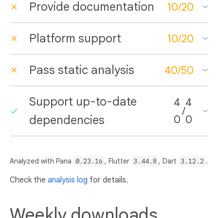
Provide documentation
10
/
20
Platform support
10
/
20
Pass static analysis
40
/
50
Support up-to-date
4
4
/
dependencies
0
0
Analyzed with Pana
0.23.16
, Flutter
3.44.8
, Dart
3.12.2
.
Check the
analysis log
for details.
Weekly downloads