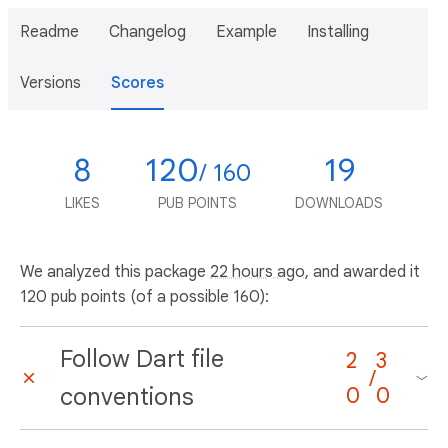
Readme
Changelog
Example
Installing
Versions
Scores
8
120
19
/ 160
LIKES
PUB POINTS
DOWNLOADS
We analyzed this package
22 hours ago
, and awarded it
120 pub points (of a possible 160):
Follow Dart file
2
3
/
conventions
0
0