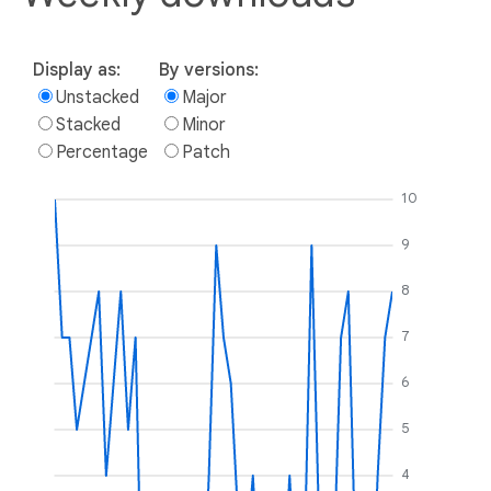
Display as:
By versions:
Unstacked
Major
Stacked
Minor
Percentage
Patch
10
9
8
7
6
5
4