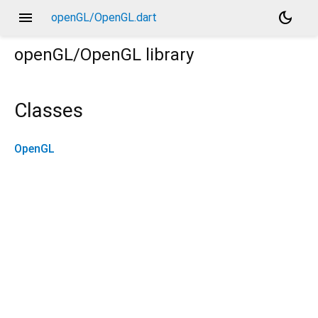
menu
dark_mode
openGL/OpenGL.dart
openGL/OpenGL
library
Classes
OpenGL