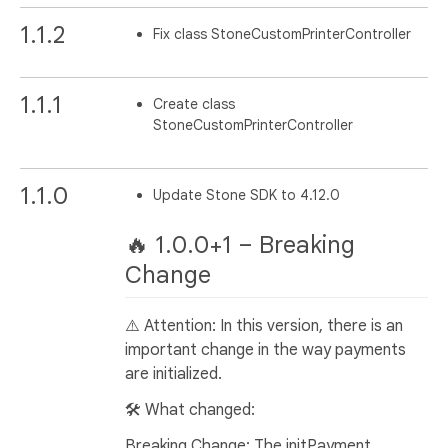
1.1.2
Fix class StoneCustomPrinterController
1.1.1
Create class
StoneCustomPrinterController
1.1.0
Update Stone SDK to 4.12.0
🔥 1.0.0+1 – Breaking
Change
⚠️ Attention: In this version, there is an
important change in the way payments
are initialized.
🛠️ What changed:
Breaking Change: The initPayment