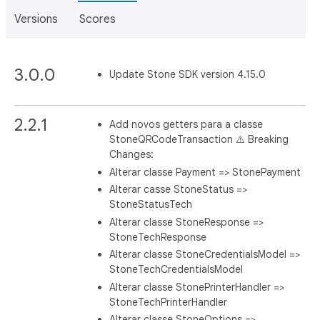
Versions
Scores
3.0.0
Update Stone SDK version 4.15.0
2.2.1
Add novos getters para a classe
StoneQRCodeTransaction ⚠️ Breaking
Changes:
Alterar classe Payment => StonePayment
Alterar casse StoneStatus =>
StoneStatusTech
Alterar classe StoneResponse =>
StoneTechResponse
Alterar classe StoneCredentialsModel =>
StoneTechCredentialsModel
Alterar classe StonePrinterHandler =>
StoneTechPrinterHandler
Alterar classe StoneOptions =>