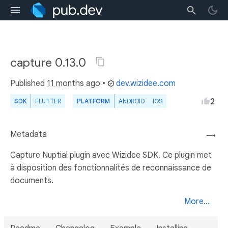
capture 0.13.0
Published
11 months ago
•
dev.wizidee.com
2
SDK
FLUTTER
PLATFORM
ANDROID
IOS
Metadata
→
Capture Nuptial plugin avec Wizidee SDK. Ce plugin met
à disposition des fonctionnalités de reconnaissance de
documents.
More...