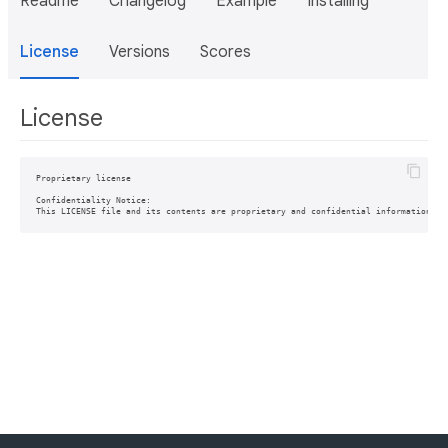
Readme
Changelog
Example
Installing
License
Versions
Scores
License
Proprietary license

Confidentiality Notice:
