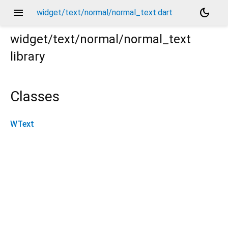
menu
dark_mode
widget/text/normal/normal_text.dart
widget/text/normal/normal_text
library
Classes
WText