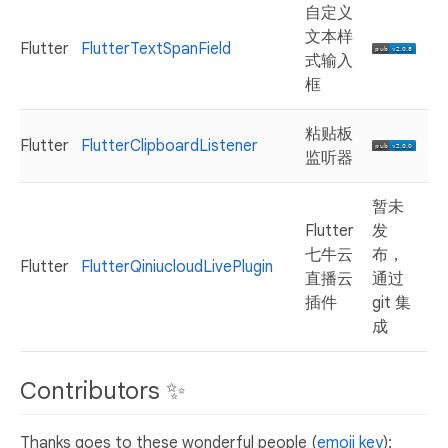
自定义
文本样
Flutter
FlutterTextSpanField
式输入
框
粘贴板
Flutter
FlutterClipboardListener
监听器
暂未
Flutter
发
七牛云
布，
Flutter
FlutterQiniucloudLivePlugin
直播云
通过
插件
git 集
成
Contributors ✨
Thanks goes to these wonderful people (
emoji key
):