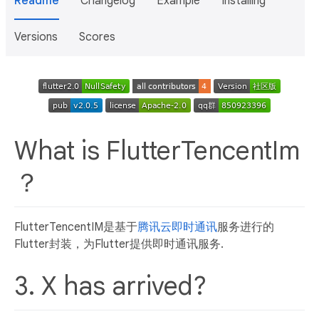
Readme
Changelog
Example
Installing
Versions
Scores
What is FlutterTencentIm
？
FlutterTencentIM是基于
腾讯云即时通讯
服务进行的
Flutter封装，为Flutter提供即时通讯服务.
3. X has arrived?