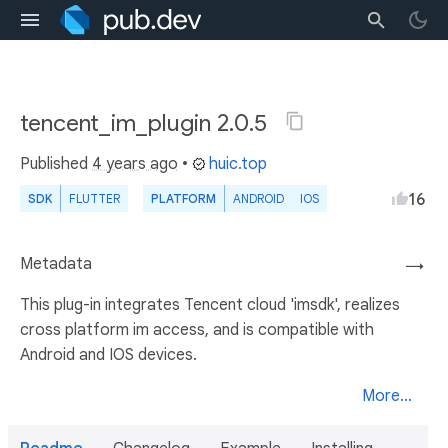
tencent_im_plugin 2.0.5
Published
4 years ago
•
huic.top
16
SDK
FLUTTER
PLATFORM
ANDROID
IOS
Metadata
→
This plug-in integrates Tencent cloud 'imsdk', realizes
cross platform im access, and is compatible with
Android and IOS devices.
More...