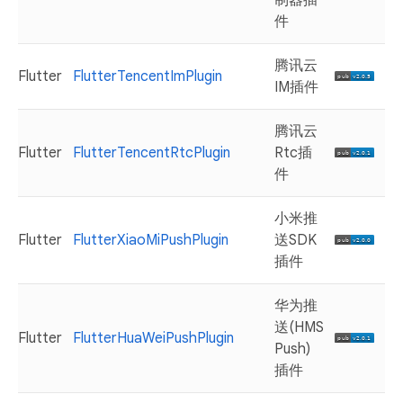
制器插
件
腾讯云
Flutter
FlutterTencentImPlugin
IM插件
腾讯云
Flutter
FlutterTencentRtcPlugin
Rtc插
件
小米推
Flutter
FlutterXiaoMiPushPlugin
送SDK
插件
华为推
送(HMS
Flutter
FlutterHuaWeiPushPlugin
Push)
插件