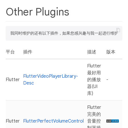
Other Plugins
平台
插件
描述
版本
Flutter
最好用
FlutterVideoPlayerLibrary-
Flutter
的播放
-
Desc
器(UI
库)
Flutter
完美的
Flutter
FlutterPerfectVolumeControl
音量控