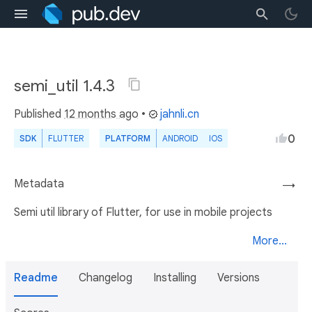
semi_util 1.4.3
Published
12 months ago
•
jahnli.cn
0
SDK
FLUTTER
PLATFORM
ANDROID
IOS
Metadata
→
Semi util library of Flutter, for use in mobile projects
More...
Readme
Changelog
Installing
Versions