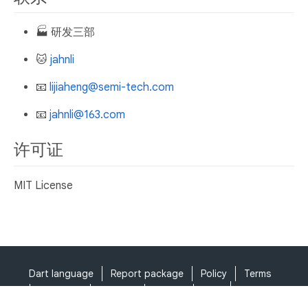
🏭 研发三部
🐱
jahnli
📧
lijiaheng@semi-tech.com
📧
jahnli@163.com
许可证
MIT License
Dart language
Report package
Policy
Terms
API Terms
Security
Privacy
Help