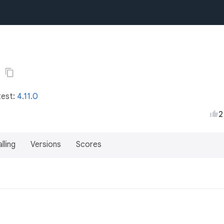
test:
4.11.0
2
lling
Versions
Scores