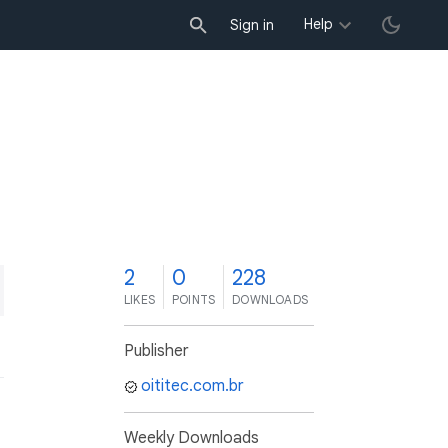
Help
Sign in
2
0
228
LIKES
POINTS
DOWNLOADS
Publisher
oititec.com.br
Weekly Downloads