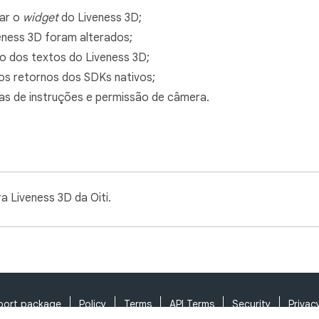
ar o
widget
do Liveness 3D;
eness 3D foram alterados;
o dos textos do Liveness 3D;
s retornos dos SDKs nativos;
as de instruções e permissão de câmera.
a Liveness 3D da Oiti.
port package
Policy
Terms
API Terms
Security
Privac