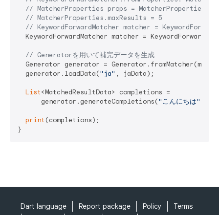
// MatcherProperties props = MatcherProperties()
// MatcherProperties.maxResults = 5
// KeywordForwardMatcher matcher = KeywordForward
  KeywordForwardMatcher matcher = KeywordForwardMatc
// Generatorを用いて補完データを生成
  Generator generator = Generator.fromMatcher(matche
  generator.loadData(
"ja"
, jaData);

List
<MatchedResultData> completions =

      generator.generateCompletions(
"こんにちは"
, 
"j
print
(completions);

Dart language
Report package
Policy
Terms