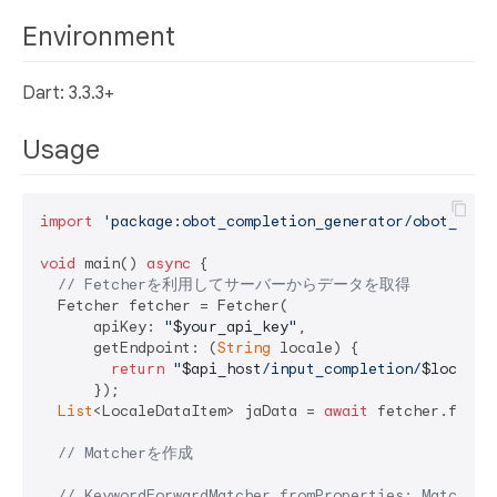
Environment
Dart: 3.3.3+
Usage
import
'package:obot_completion_generator/obot_comp
void
 main() 
async
 {

// Fetcherを利用してサーバーからデータを取得
  Fetcher fetcher = Fetcher(

      apiKey: 
"
$your_api_key
"
,

      getEndpoint: (
String
 locale) {

return
"
$api_host
/input_completion/
$locale
/
      });

List
<LocaleDataItem> jaData = 
await
 fetcher.fetch
// Matcherを作成
// KeywordForwardMatcher.fromProperties: