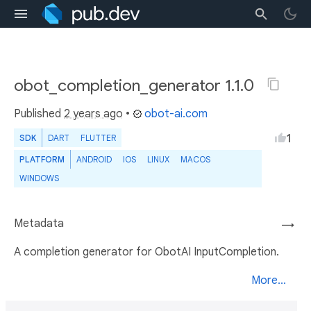
obot_completion_generator 1.1.0
Published
2 years ago
•
obot-ai.com
1
SDK
DART
FLUTTER
PLATFORM
ANDROID
IOS
LINUX
MACOS
WINDOWS
Metadata
→
A completion generator for ObotAI InputCompletion.
More...