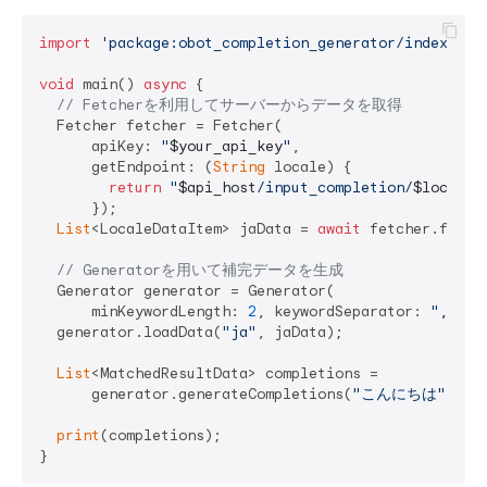
import
'package:obot_completion_generator/index.dar
void
 main() 
async
 {

// Fetcherを利用してサーバーからデータを取得
  Fetcher fetcher = Fetcher(

      apiKey: 
"
$your_api_key
"
,

      getEndpoint: (
String
 locale) {

return
"
$api_host
/input_completion/
$locale
/
      });

List
<LocaleDataItem> jaData = 
await
 fetcher.fetch
// Generatorを用いて補完データを生成
  Generator generator = Generator(

      minKeywordLength: 
2
, keywordSeparator: 
","
, s
  generator.loadData(
"ja"
, jaData);

List
<MatchedResultData> completions =

      generator.generateCompletions(
"こんにちは"
, 
"j
print
(completions);
