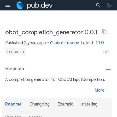
obot_completion_generator 0.0.1
Published
2 years ago
•
obot-ai.com
• Latest:
1.1.0
1
OUTDATED
Metadata
→
A completion generator for ObotAI InputCompletion.
More...
Readme
Changelog
Example
Installing