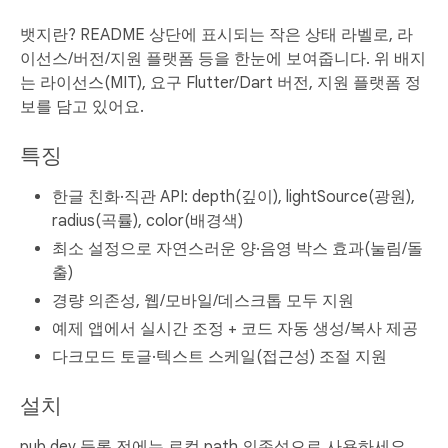
뱃지란? README 상단에 표시되는 작은 상태 라벨로, 라
이선스/버전/지원 플랫폼 등을 한눈에 보여줍니다. 위 배지
는 라이선스(MIT), 요구 Flutter/Dart 버전, 지원 플랫폼 정
보를 담고 있어요.
특징
한글 친화·직관 API: depth(깊이), lightSource(광원),
radius(곡률), color(배경색)
최소 설정으로 자연스러운 양·음영 박스 효과(눌림/돌
출)
경량 의존성, 웹/모바일/데스크톱 모두 지원
예제 앱에서 실시간 조정 + 코드 자동 생성/복사 제공
다크모드 토글·텍스트 스케일(접근성) 조절 지원
설치
pub.dev 등록 전에는 로컬 path 의존성으로 사용하세요.