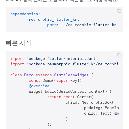
dependencies:
neumorphic_flutter_kr:
path:
../neumorphic_flutter_kr
빠른 시작
import
'package:flutter/material.dart'
import
'package:neumorphic_flutter_kr/neumorphic_fl
class
Demo
extends
StatelessWidget
{

const
 Demo({
super
.key});

@override
	Widget build(BuildContext context) {

return
const
 Center(

			child: NeumorphicBox(

				padding: EdgeInset
				child: Text(
'눌러보
			),

		);
