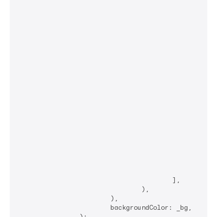
								
									onChanged: (a) => setState(() => _lig
								
								ElevatedBut
									onPressed: () => setState(() => _bg = _bg == Neumorph
											: NeumorphicTheme
								
							],
						),

					],

				),

			),

			backgroundColor: _bg,

		);
