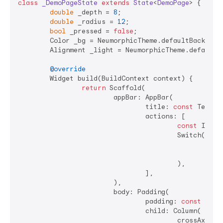
class
_DemoPageState
extends
State
<
DemoPage
> 
{

double
 _depth = 
8
;

double
 _radius = 
12
;

bool
 _pressed = 
false
;

	Color _bg = NeumorphicTheme.defaultBackground;

	Alignment _light = NeumorphicTheme.defaultLightSource;

@override
	Widget build(BuildContext context) {

return
 Scaffold(

			appBar: AppBar(

				title: 
const
 Text(
'
				actions: [

const
 Icon(
					Switch(

						value: widget.themeMode == ThemeMode.dark,

						onChanged: (v) => widget.onThemeModeChanged(v ? ThemeMode.dark : ThemeMode.light),

					),

				],

			),

			body: Padding(

				padding: 
const
 Edge
				child: Column(

					crossAxisAlignment: CrossAxisAlignment.stretch,
