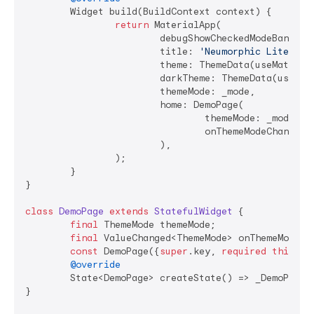
	Widget build(BuildContext context) {

return
 MaterialApp(

			debugShowCheckedModeBanner:
			title: 
'Neumorphic Lite Dem
			theme: ThemeData(useMateria
			darkTheme: ThemeData(useMa
			themeMode: _mode,

			home: DemoPage(

				themeMode: _mode,

				onThemeModeChanged: (m) => setState(() => _mode = m),

			),

		);

	}

}

class
DemoPage
extends
StatefulWidget
{

final
 ThemeMode themeMode;

final
 ValueChanged<ThemeMode> onThemeModeCha
const
 DemoPage({
super
.key, 
required
this
.th
@override
	State<DemoPage> createState() => _DemoPageState();

}
