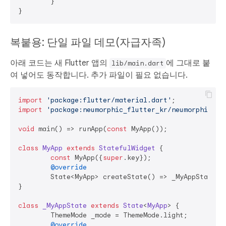
	}

복붙용: 단일 파일 데모(자급자족)
아래 코드는 새 Flutter 앱의
에 그대로 붙
lib/main.dart
여 넣어도 동작합니다. 추가 파일이 필요 없습니다.
import
'package:flutter/material.dart'
import
'package:neumorphic_flutter_kr/neumorphic_fl
void
 main() => runApp(
const
 MyApp());

class
MyApp
extends
StatefulWidget
{

const
 MyApp({
super
.key});

@override
	State<MyApp> createState() => _MyAppState();

}

class
_MyAppState
extends
State
<
MyApp
> 
{

	ThemeMode _mode = ThemeMode.light;

@override