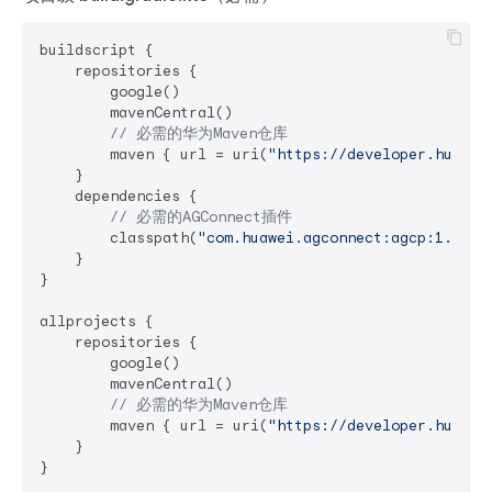
buildscript {

    repositories {

        google()

        mavenCentral()

// 必需的华为Maven仓库
        maven { url = uri(
"https://developer.huawei
    }

    dependencies {

// 必需的AGConnect插件
        classpath(
"com.huawei.agconnect:agcp:1.5.2.
    }

}

allprojects {

    repositories {

        google()

        mavenCentral()

// 必需的华为Maven仓库
        maven { url = uri(
"https://developer.huawei
    }
