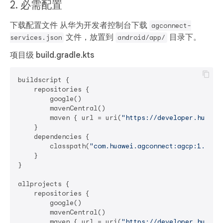
2. 必需配置
下载配置文件
从华为开发者控制台下载
agconnect-
文件，放置到
目录下。
services.json
android/app/
项目级 build.gradle.kts
buildscript {

    repositories {

        google()

        mavenCentral()

        maven { url = uri(
"https://developer.huawei
    }

    dependencies {

        classpath(
"com.huawei.agconnect:agcp:1.5.2.
    }

}

allprojects {

    repositories {

        google()

        mavenCentral()

        maven { url = uri(
"https://developer.huawei