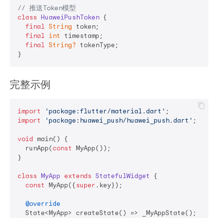
// 推送Token模型
class
HuaweiPushToken
{

final
String
 token;

final
int
 timestamp;

final
String?
 tokenType;

完整示例
import
'package:flutter/material.dart'
import
'package:huawei_push/huawei_push.dart'
;

void
 main() {

  runApp(
const
 MyApp());

}

class
MyApp
extends
StatefulWidget
{

const
 MyApp({
super
.key});

@override
  State<MyApp> createState() => _MyAppState();
