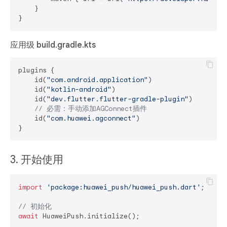
    }

应用级 build.gradle.kts
plugins {

    id(
"com.android.application"
)

    id(
"kotlin-android"
)

    id(
"dev.flutter.flutter-gradle-plugin"
)

// 必需：手动添加AGConnect插件
    id(
"com.huawei.agconnect"
)

3. 开始使用
import
'package:huawei_push/huawei_push.dart'
;

// 初始化
await
 HuaweiPush.initialize();
