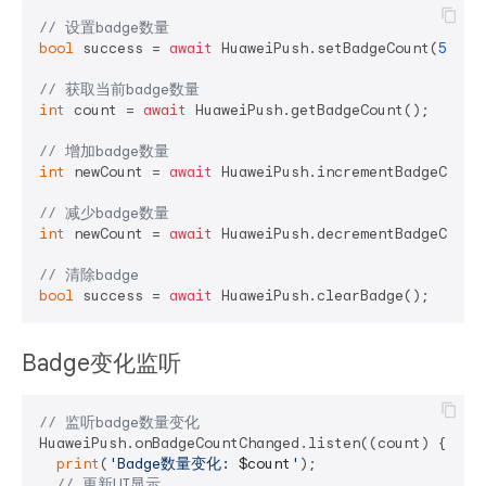
// 设置badge数量
bool
 success = 
await
 HuaweiPush.setBadgeCount(
5
);

// 获取当前badge数量
int
 count = 
await
 HuaweiPush.getBadgeCount();

// 增加badge数量
int
 newCount = 
await
 HuaweiPush.incrementBadgeCount
// 减少badge数量
int
 newCount = 
await
 HuaweiPush.decrementBadgeCount
// 清除badge
bool
 success = 
await
Badge变化监听
// 监听badge数量变化
HuaweiPush.onBadgeCountChanged.listen((count) {

print
(
'Badge数量变化: 
$count
'
);

// 更新UI显示