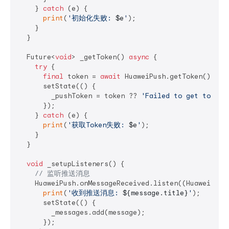
    } 
catch
 (e) {

print
(
'初始化失败: 
$e
'
);

    }

  }

  Future<
void
> _getToken() 
async
 {

try
 {

final
 token = 
await
 HuaweiPush.getToken();

      setState(() {

        _pushToken = token ?? 
'Failed to get token'
;
      });

    } 
catch
 (e) {

print
(
'获取Token失败: 
$e
'
);

    }

  }

void
 _setupListeners() {

// 监听推送消息
    HuaweiPush.onMessageReceived.listen((HuaweiPushM
print
(
'收到推送消息: 
${message.title}
'
);

      setState(() {

        _messages.add(message);

      });
