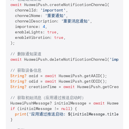
await
 HuaweiPush.createNotificationChannel(

  channelId: 
'important'
,

  channelName: 
'重要通知'
,

  channelDescription: 
'重要消息通知'
,

  importance: 
4
,

  enableLights: 
true
,

  enableVibration: 
true
,

);

// 删除通知渠道
await
 HuaweiPush.deleteNotificationChannel(
'importa
// 获取设备信息
String?
 aaid = 
await
String?
 odid = 
await
String?
 creationTime = 
await
 HuaweiPush.getCreationT
// 获取初始消息（应用通过推送启动时）
HuaweiPushMessage? initialMessage = 
await
if
 (initialMessage != 
null
) {

print
(
'应用通过推送启动: 
${initialMessage.title}
'
);

}
