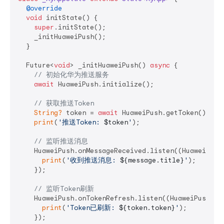
@override
void
 initState() {

super
.initState();

    _initHuaweiPush();

  }

  Future<
void
> _initHuaweiPush() 
async
 {

// 初始化华为推送服务
await
 HuaweiPush.initialize();

// 获取推送Token
String?
 token = 
await
 HuaweiPush.getToken();

print
(
'推送Token: 
$token
'
);

// 监听推送消息
    HuaweiPush.onMessageReceived.listen((HuaweiPushM
print
(
'收到推送消息: 
${message.title}
'
);

    });

// 监听Token刷新
    HuaweiPush.onTokenRefresh.listen((HuaweiPushToke
print
(
'Token已刷新: 
${token.token}
'
);

    });
