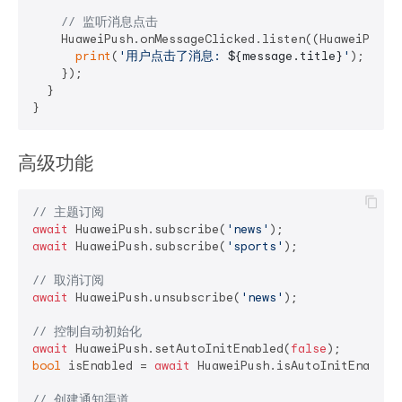
// 监听消息点击
    HuaweiPush.onMessageClicked.listen((HuaweiPushMe
print
(
'用户点击了消息: 
${message.title}
'
);

    });

  }

高级功能
// 主题订阅
await
 HuaweiPush.subscribe(
'news'
await
 HuaweiPush.subscribe(
'sports'
);

// 取消订阅
await
 HuaweiPush.unsubscribe(
'news'
);

// 控制自动初始化
await
 HuaweiPush.setAutoInitEnabled(
false
bool
 isEnabled = 
await
 HuaweiPush.isAutoInitEnabled(
// 创建通知渠道