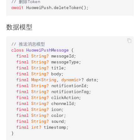
// 删除Token
await
数据模型
// 推送消息模型
class
HuaweiPushMessage
{

final
String?
 messageId;

final
String?
 messageType;

final
String?
 title;

final
String?
 body;

final
Map
<
String
, 
dynamic
>? data;

final
String?
 notificationId;

final
String?
 notificationTag;

final
String?
 clickAction;

final
String?
 channelId;

final
String?
 icon;

final
String?
 color;

final
String?
 sound;

final
int?
 timestamp;

}
