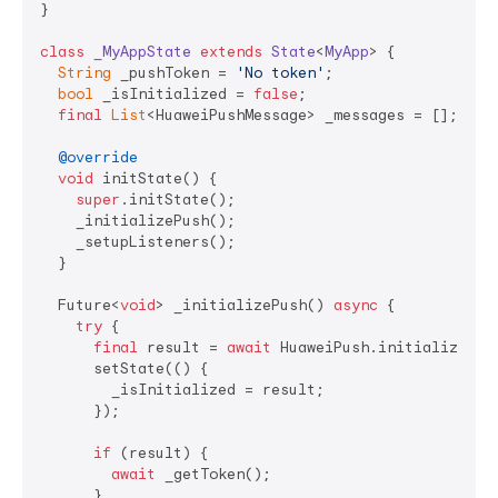
}

class
_MyAppState
extends
State
<
MyApp
> 
{

String
 _pushToken = 
'No token'
;

bool
 _isInitialized = 
false
;

final
List
<HuaweiPushMessage> _messages = [];

@override
void
 initState() {

super
.initState();

    _initializePush();

    _setupListeners();

  }

  Future<
void
> _initializePush() 
async
 {

try
 {

final
 result = 
await
 HuaweiPush.initialize();

      setState(() {

        _isInitialized = result;

      });

if
 (result) {

await
 _getToken();

      }
