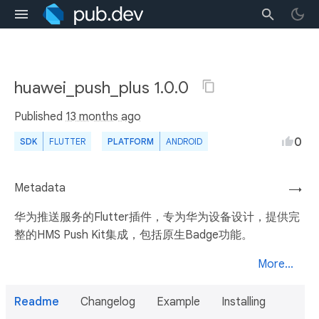
huawei_push_plus 1.0.0
Published
13 months ago
0
SDK
FLUTTER
PLATFORM
ANDROID
Metadata
→
华为推送服务的Flutter插件，专为华为设备设计，提供完
整的HMS Push Kit集成，包括原生Badge功能。
More...
Readme
Changelog
Example
Installing