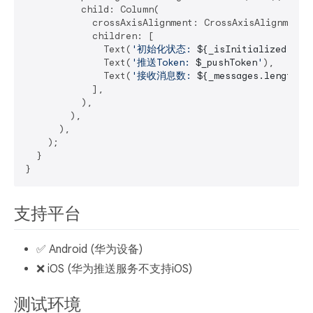
          child: Column(

            crossAxisAlignment: CrossAxisAlignment.s
            children: [

              Text(
'初始化状态: 
${_isInitialized ? 
'
              Text(
'推送Token: 
$_pushToken
'
),

              Text(
'接收消息数: 
${_messages.length}
'
)
            ],

          ),

        ),

      ),

    );

  }

支持平台
✅ Android (华为设备)
❌ iOS (华为推送服务不支持iOS)
测试环境