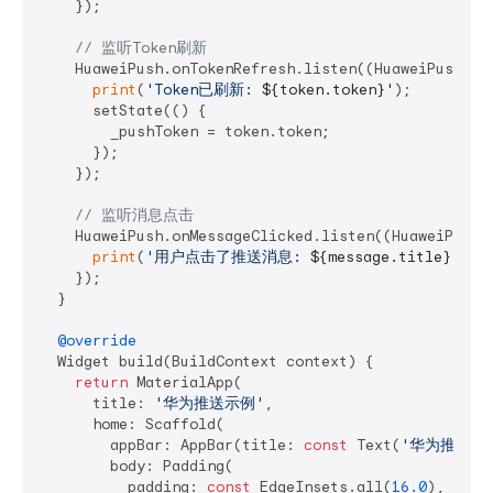
    });

// 监听Token刷新
    HuaweiPush.onTokenRefresh.listen((HuaweiPushToke
print
(
'Token已刷新: 
${token.token}
'
);

      setState(() {

        _pushToken = token.token;

      });

    });

// 监听消息点击
    HuaweiPush.onMessageClicked.listen((HuaweiPushMe
print
(
'用户点击了推送消息: 
${message.title}
'
);

    });

  }

@override
  Widget build(BuildContext context) {

return
 MaterialApp(

      title: 
'华为推送示例'
,

      home: Scaffold(

        appBar: AppBar(title: 
const
 Text(
'华为推送示
        body: Padding(

          padding: 
const
 EdgeInsets.all(
16.0
),
