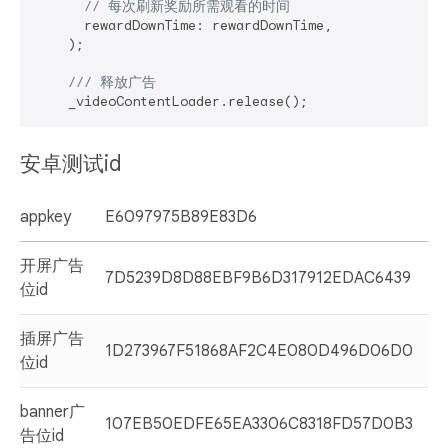
// 每次刷新奖励所需观看的时间
      rewardDownTime: rewardDownTime,

    );

/// 
释放广告
安卓测试id
appkey
E6097975B89E83D6
开屏广告
7D5239D8D88EBF9B6D317912EDAC6439
位id
插屏广告
1D273967F51868AF2C4E080D496D06D0
位id
banner广
107EB50EDFE65EA3306C8318FD57D0B3
告位id