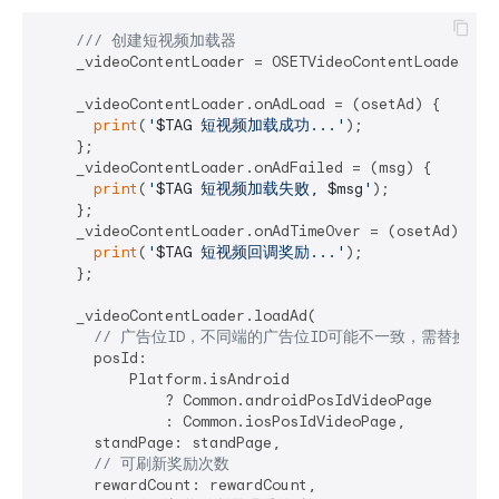
/// 
创建短视频加载器
    _videoContentLoader = OSETVideoContentLoader();

    _videoContentLoader.onAdLoad = (osetAd) {

print
(
'
$TAG
 短视频加载成功...'
);

    };

    _videoContentLoader.onAdFailed = (msg) {

print
(
'
$TAG
 短视频加载失败, 
$msg
'
);

    };

    _videoContentLoader.onAdTimeOver = (osetAd) {

print
(
'
$TAG
 短视频回调奖励...'
);

    };

    _videoContentLoader.loadAd(

// 广告位ID，不同端的广告位ID可能不一致，需替换成
      posId:

          Platform.isAndroid

              ? Common.androidPosIdVideoPage

              : Common.iosPosIdVideoPage,

      standPage: standPage,

// 可刷新奖励次数
      rewardCount: rewardCount,
