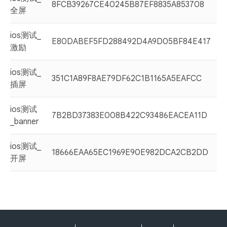
8FCB39267CE40245B87EF8835A853708
全屏
ios测试_
E80DABEF5FD288492D4A9D05BF84E417
激励
ios测试_
351C1A89F8AE79DF62C1B1165A5EAFCC
插屏
ios测试
7B2BD37383E008B422C93486EACEA11D
_banner
ios测试_
18666EAA65EC1969E90E982DCA2CB2DD
开屏