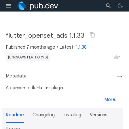
flutter_openset_ads 1.1.33
Published
7 months ago
• Latest:
1.1.38
1
[UNKNOWN PLATFORMS]
Metadata
→
A openset sdk Flutter plugin.
More...
Readme
Changelog
Installing
Versions