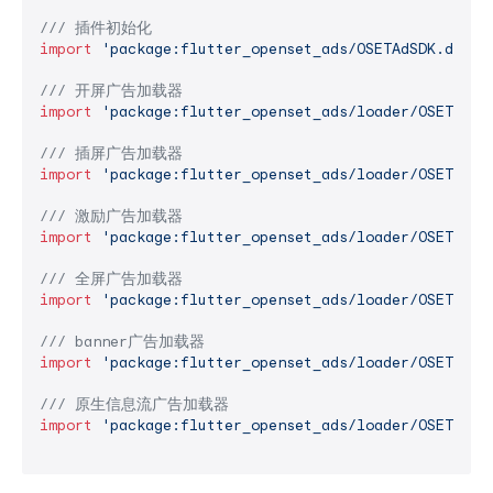
/// 
插件初始化
import
'package:flutter_openset_ads/OSETAdSDK.dart'
;
/// 
开屏广告加载器
import
'package:flutter_openset_ads/loader/OSETSpla
/// 
插屏广告加载器
import
'package:flutter_openset_ads/loader/OSETInte
/// 
激励广告加载器
import
'package:flutter_openset_ads/loader/OSETRewa
/// 
全屏广告加载器
import
'package:flutter_openset_ads/loader/OSETFull
/// 
banner广告加载器
import
'package:flutter_openset_ads/loader/OSETBann
/// 
原生信息流广告加载器
import
'package:flutter_openset_ads/loader/OSETNati