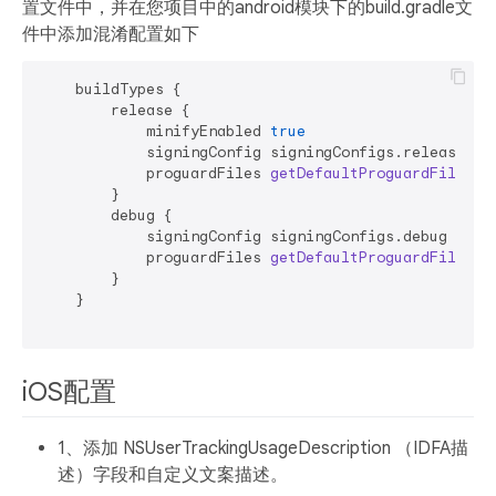
置文件中，并在您项目中的android模块下的build.gradle文
件中添加混淆配置如下
    buildTypes {

        release {

            minifyEnabled 
true
            signingConfig signingConfigs.release

            proguardFiles 
getDefaultProguardFile
(
'p
        }

        debug {

            signingConfig signingConfigs.debug

            proguardFiles 
getDefaultProguardFile
(
'p
        }

    }

iOS配置
1、添加 NSUserTrackingUsageDescription （IDFA描
述）字段和自定义文案描述。