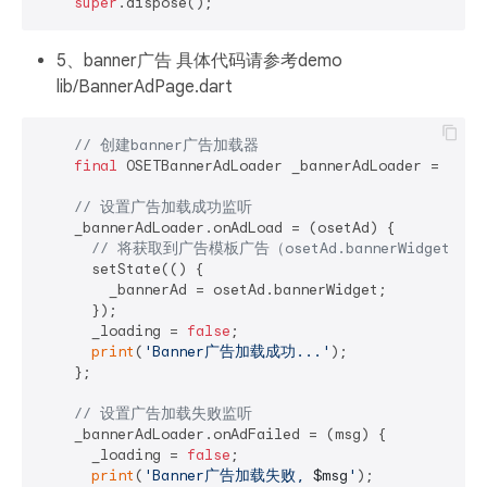
super
5、banner广告 具体代码请参考demo
lib/BannerAdPage.dart
// 创建banner广告加载器
final
 OSETBannerAdLoader _bannerAdLoader = OSETB
// 设置广告加载成功监听
    _bannerAdLoader.onAdLoad = (osetAd) {

// 将获取到广告模板广告（osetAd.bannerWidget）
      setState(() {

        _bannerAd = osetAd.bannerWidget;

      });

      _loading = 
false
;

print
(
'Banner广告加载成功...'
);

    };

// 设置广告加载失败监听
    _bannerAdLoader.onAdFailed = (msg) {

      _loading = 
false
;

print
(
'Banner广告加载失败, 
$msg
'
);
