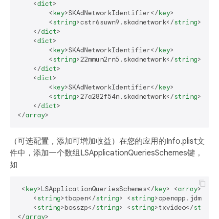
<
dict
>
<
key
>
SKAdNetworkIdentifier
</
key
>
<
string
>
cstr6suwn9.skadnetwork
</
string
>
</
dict
>
<
dict
>
<
key
>
SKAdNetworkIdentifier
</
key
>
<
string
>
22mmun2rn5.skadnetwork
</
string
>
</
dict
>
<
dict
>
<
key
>
SKAdNetworkIdentifier
</
key
>
<
string
>
27a282f54n.skadnetwork
</
string
>
</
dict
>
</
array
>
（可选配置，添加可增加收益）在您的应用的Info.plist文
件中，添加一个数组LSApplicationQueriesSchemes键，
如
<
key
>
LSApplicationQueriesSchemes
</
key
>
<
array
>
<
string
>
tbopen
</
string
>
<
string
>
openapp.jdmobil
<
string
>
bosszp
</
string
>
<
string
>
txvideo
</
string
</
array
>