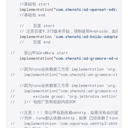
//基础包 start
    implementation(
"com.shenshi:ad-openset-sdk:6.5.
//基础包 end
//    百度 start
// 注意百度9.373版本开始，强制使用Androidx，如果使
    implementation 
'com.shenshi:ad-baidu-adapter:9.
//    百度 end
//    穿山甲&GroMore start
    implementation(
"com.shenshi:ad-gromore-ad-adapt
//因为tanx会依赖第三方库 implementation 'org.je
//    implementation("com.shenshi:ad-gromore-ct
//因为tanx会依赖第三方库 implementation 'org.je
//    implementation("com.shenshi:ad-gromore-ct-ada
//        exclude group: 'org.jetbrains.kotlin', mo
//    }// 包括广告和短剧内容SDK
//注意！！! 穿山甲短剧依赖okhttp，如果没有会闪退，如
//另外，tanx默认依赖okhttp，如果 已经依赖了tanx，也
//    implementation 'com.squareup.okhttp3:okhttp:4