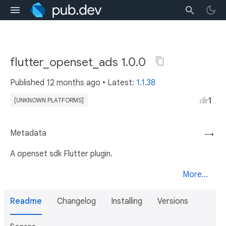
flutter_openset_ads 1.0.0
Published
12 months ago
• Latest:
1.1.38
1
[UNKNOWN PLATFORMS]
Metadata
→
A openset sdk Flutter plugin.
More...
Readme
Changelog
Installing
Versions