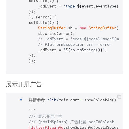
        setState(() {

            _adEvent = 
'type:
${event.eventType}
 msg
        });

        }, (error) {

        setState(() {

StringBuffer
 sb = 
new
StringBuffer
();

            sb.write(error);

// _adEvent = 'code:${code} msg:${msg}'
// PlatformException err = error
            _adEvent = 
'
${sb.toString()}
'
;

        });

        });

展示开屏⼴告
*
   详情参考 
/lib/
main.dart
-
 showSplashAd()

        ```

/// 展示开屏⼴告
/// [posIdSplash] ⼴告配置 posIdSplash
FlutterPluginAd