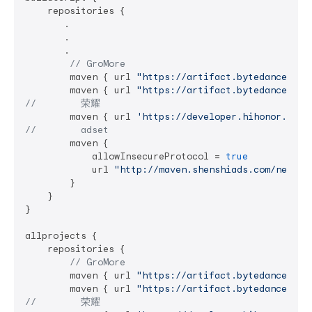
    repositories {

       .

       .

       .

// GroMore
        maven { url 
"https://artifact.bytedance.com
        maven { url 
"https://artifact.bytedance.com
//        荣耀
        maven { url 
'https://developer.hihonor.com/
//        adset
        maven {

            allowInsecureProtocol = 
true
            url 
"http://maven.shenshiads.com/nexus/
        }

    }

}

allprojects {

    repositories {

// GroMore
        maven { url 
"https://artifact.bytedance.com
        maven { url 
"https://artifact.bytedance.com
//        荣耀