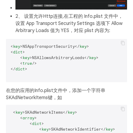
2、 设置允许Http连接,在工程的 Info.plist 文件中，
设置 App Transport Security Settings 选项下 Allow
Arbitrary Loads 值为 YES，对应 plist 内容为:
<
key
>
NSAppTransportSecurity
</
key
>
<
dict
>
<
key
>
NSAllowsArbitraryLoads
</
key
>
<
true
/>
</
dict
>
在您的应用的Info.plist文件中，添加一个字符串
SKAdNetworkItems键，如
<
key
>
SKAdNetworkItems
</
key
>
<
array
>
<
dict
>
<
key
>
SKAdNetworkIdentifier
</
key
>