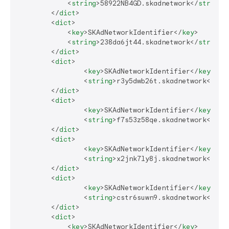
<
string
>
58922NB4GD.skadnetwork
</
string
>
</
dict
>
<
dict
>
<
key
>
SKAdNetworkIdentifier
</
key
>
<
string
>
238da6jt44.skadnetwork
</
string
>
</
dict
>
<
dict
>
<
key
>
SKAdNetworkIdentifier
</
key
>
<
string
>
r3y5dwb26t.skadnetwork
</
str
</
dict
>
<
dict
>
<
key
>
SKAdNetworkIdentifier
</
key
>
<
string
>
f7s53z58qe.skadnetwork
</
str
</
dict
>
<
dict
>
<
key
>
SKAdNetworkIdentifier
</
key
>
<
string
>
x2jnk7ly8j.skadnetwork
</
str
</
dict
>
<
dict
>
<
key
>
SKAdNetworkIdentifier
</
key
>
<
string
>
cstr6suwn9.skadnetwork
</
str
</
dict
>
<
dict
>
<
key
>
SKAdNetworkIdentifier
</
key
>