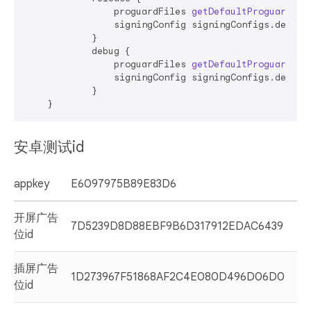
                proguardFiles 
getDefaultProguardFil
                signingConfig signingConfigs.debug

            }

            debug {

                proguardFiles 
getDefaultProguardFil
                signingConfig signingConfigs.debug

            }

安卓测试id
appkey
E6097975B89E83D6
开屏广告
7D5239D8D88EBF9B6D317912EDAC6439
位id
插屏广告
1D273967F51868AF2C4E080D496D06D0
位id