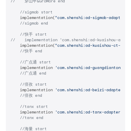
//    穿山甲&GroMore end
//sigmob start
    implementation(
"com.shenshi:ad-sigmob-adapter:4
//sigmob end
//快手 start
//    implementation 'com.shenshi:ad-kuaishou-ad-
    implementation(
"com.shenshi:ad-kuaishou-ct-adap
//快手 end
//广点通 start
    implementation 
'com.shenshi:ad-guangdiantong-ad
//广点通 end
//倍孜 start
    implementation 
'com.shenshi:ad-beizi-adapter:5.
//倍孜 end
//tanx start
    implementation 
'com.shenshi:ad-tanx-adapter:3.7
//tanx end
//海量 start