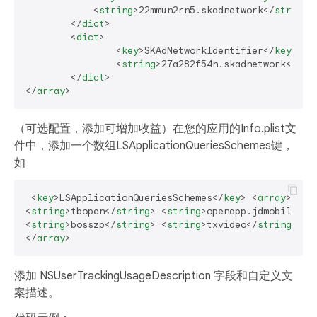
<
string
>
22mmun2rn5.skadnetwork
</
string
>
</
dict
>
<
dict
>
<
key
>
SKAdNetworkIdentifier
</
key
>
<
string
>
27a282f54n.skadnetwork
</
str
</
dict
>
</
array
>
（可选配置，添加可增加收益）在您的应用的Info.plist文
件中，添加一个数组LSApplicationQueriesSchemes键，
如
<
key
>
LSApplicationQueriesSchemes
</
key
>
<
array
>
<
string
>
tbopen
</
string
>
<
string
>
openapp.jdmobile
</
s
<
string
>
bosszp
</
string
>
<
string
>
txvideo
</
string
>
<
s
</
array
>
添加 NSUserTrackingUsageDescription 字段和自定义文
案描述。