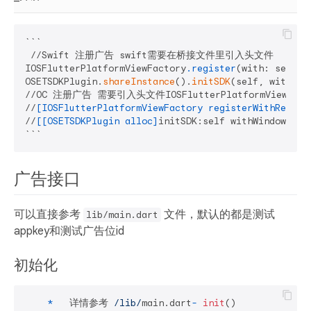
```

 //Swift 注册广告 swift需要在桥接文件里引入头文件

IOSFlutterPlatformViewFactory
.register
(with: self.
r
OSETSDKPlugin.
shareInstance
().
initSDK
(self, with: se
//OC 注册广告 需要引入头文件IOSFlutterPlatformViewFactor
//
[IOSFlutterPlatformViewFactory registerWithRegist
//
[[OSETSDKPlugin alloc]
initSDK:self withWindow:self
广告接口
可以直接参考
文件，默认的都是测试
lib/main.dart
appkey和测试广告位id
初始化
*
   详情参考 
/lib/
main.dart
-
init
()
