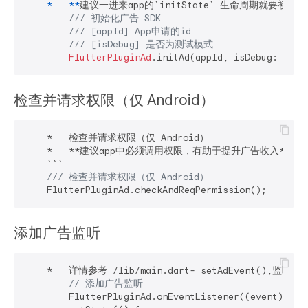
*
**
建议一进来app的`initState` 生命周期就要初始
/// 初始化⼴告 SDK
/// [appId] App申请的id
/// [isDebug] 是否为测试模式
FlutterPluginAd
.initAd(appId, isDebug: 
true
检查并请求权限（仅 Android）
    *   检查并请求权限（仅 Android）

    *   **建议app中必须调用权限，有助于提升广告收入**

    ```

/// 
检查并请求权限（仅 Android）
添加⼴告监听
    *   详情参考 /lib/main.dart- setAdEvent(),监听状态见 
// 添加⼴告监听
        FlutterPluginAd.onEventListener((event) {
