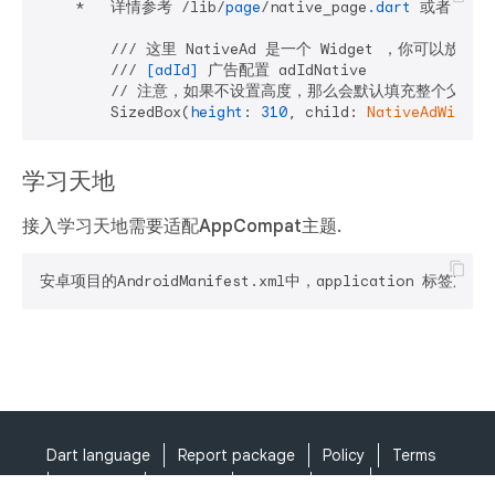
    *   详情参考 /lib/
page
/native_page
.dart
 或者 lib/
        /// 这⾥ NativeAd 是⼀个 Widget ，你可以放到任何
        /// 
[adId]
 ⼴告配置 adIdNative

        // 注意，如果不设置高度，那么会默认填充整个父Widge
        SizedBox(
height
: 
310
, child: 
NativeAdWidget
学习天地
接入学习天地需要适配AppCompat主题.
安卓项目的AndroidManifest.xml中，application 标签加入 a
Dart language
Report package
Policy
Terms
API Terms
Security
Privacy
Help