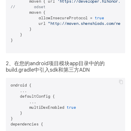
        maven { url 
'https://developer.hihonor.com/
//        adset
        maven {

            allowInsecureProtocol = 
true
            url 
"http://maven.shenshiads.com/nexus/
        }

    }

}

2、在您的android项目模块app目录中的的
build.gradle中引入sdk和第三方ADN
android {

    ...

    defaultConfig {

        ...

        multiDexEnabled 
true
    }

}

dependencies {
