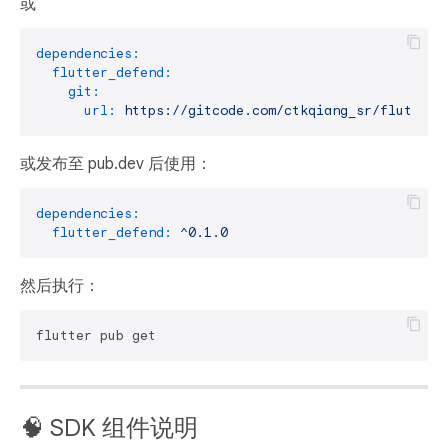
或
dependencies:
flutter_defend:
git:
url:
https://gitcode.com/ctkqiang_sr/flutter_
或发布至 pub.dev 后使用：
dependencies:
flutter_defend:
^0.1.0
然后执行：
🧠 SDK 组件说明