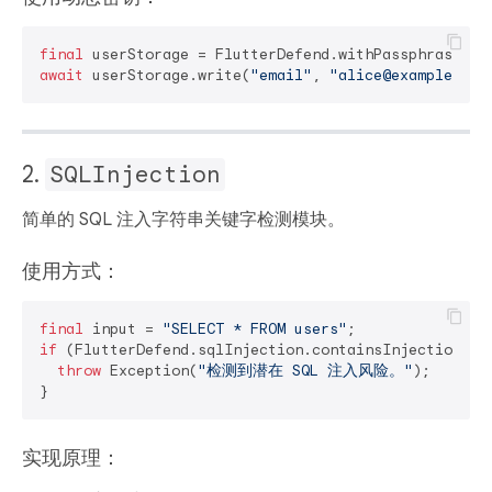
final
 userStorage = FlutterDefend.withPassphrase(
"u
await
 userStorage.write(
"email"
, 
"alice@example.com
2.
SQLInjection
简单的 SQL 注入字符串关键字检测模块。
使用方式：
final
 input = 
"SELECT * FROM users"
if
 (FlutterDefend.sqlInjection.containsInjection(inp
throw
 Exception(
"检测到潜在 SQL 注入风险。"
);

实现原理：