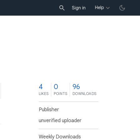
Help
Sign in
4
0
96
LIKES
POINTS
DOWNLOADS
Publisher
unverified uploader
Weekly Downloads