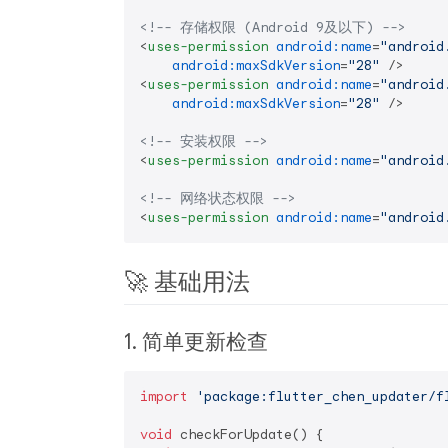
<!-- 存储权限 (Android 9及以下) -->
<
uses-permission
android:name
=
"android
android:maxSdkVersion
=
"28"
 />
<
uses-permission
android:name
=
"android
android:maxSdkVersion
=
"28"
 />
<!-- 安装权限 -->
<
uses-permission
android:name
=
"android
<!-- 网络状态权限 -->
<
uses-permission
android:name
=
"android
🚀 基础用法
1. 简单更新检查
import
'package:flutter_chen_updater/f
void
 checkForUpdate() {
