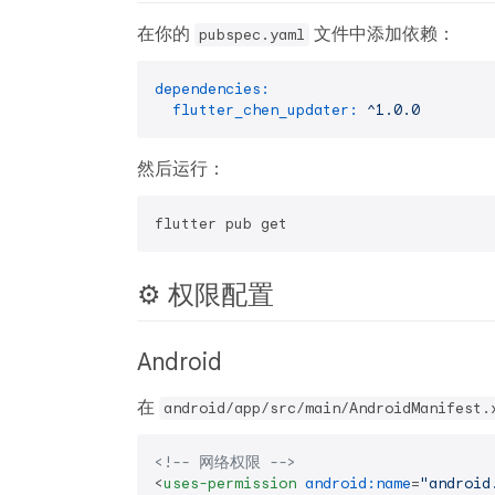
在你的
文件中添加依赖：
pubspec.yaml
dependencies:
flutter_chen_updater:
^1.0.0
然后运行：
⚙️ 权限配置
Android
在
android/app/src/main/AndroidManifest.
<!-- 网络权限 -->
<
uses-permission
android:name
=
"android