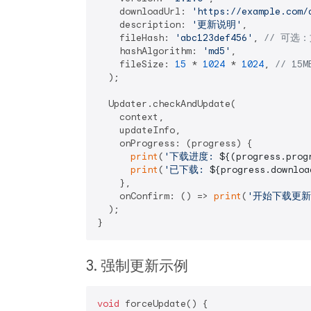
    downloadUrl: 
'https://example.com/
    description: 
'更新说明'
,

    fileHash: 
'abc123def456'
, 
// 可选：
    hashAlgorithm: 
'md5'
,

    fileSize: 
15
 * 
1024
 * 
1024
, 
// 15M
  );

  Updater.checkAndUpdate(

    context,

    updateInfo,

    onProgress: (progress) {

print
(
'下载进度: 
${(progress.prog
print
(
'已下载: 
${progress.downloa
    },

    onConfirm: () => 
print
(
'开始下载更新
  );

3. 强制更新示例
void
 forceUpdate() {
