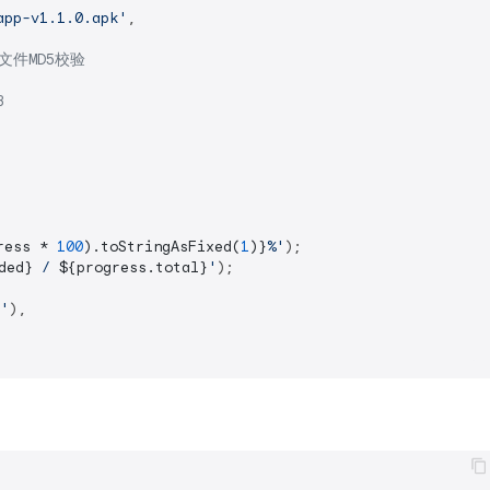
app-v1.1.0.apk'
,

文件MD5校验
B
ress * 
100
).toStringAsFixed(
1
)}
%'
);

ded}
 / 
${progress.total}
'
);

'
),
