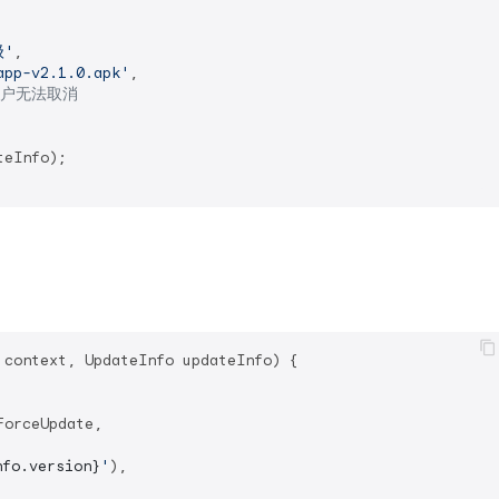
'
,

app-v2.1.0.apk'
,

用户无法取消
eInfo);

 context, UpdateInfo updateInfo) {

orceUpdate,

nfo.version}
'
),
