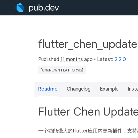
flutter_chen_update
Published
11 months ago
• Latest:
2.2.0
[UNKNOWN PLATFORMS]
Readme
Changelog
Example
Insta
Flutter Chen Updat
一个功能强大的Flutter应用内更新插件，支持And