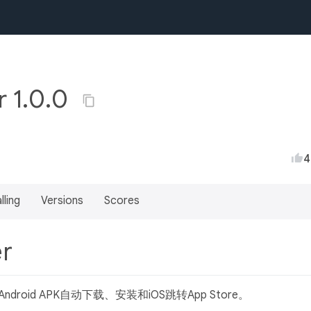
r 1.0.0
4
lling
Versions
Scores
er
roid APK自动下载、安装和iOS跳转App Store。