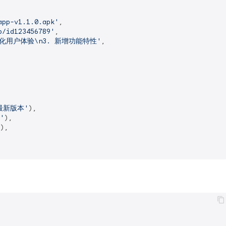
app-v1.1.0.apk'
,

p/id123456789'
,

优化用户体验\n3. 新增功能特性'
,

最新版本'
),

'
),

),
