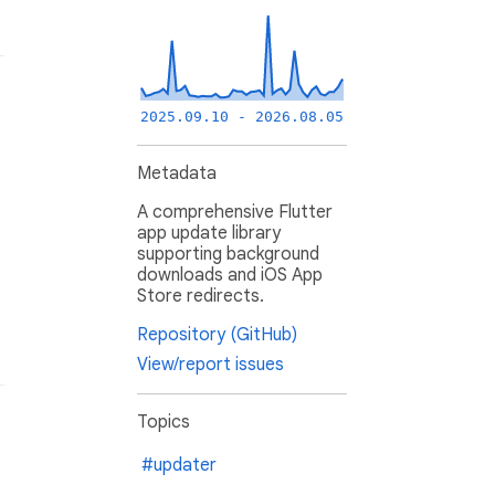
2025.09.10 - 2026.08.05
Metadata
A comprehensive Flutter
app update library
supporting background
downloads and iOS App
Store redirects.
Repository (GitHub)
View/report issues
Topics
#updater