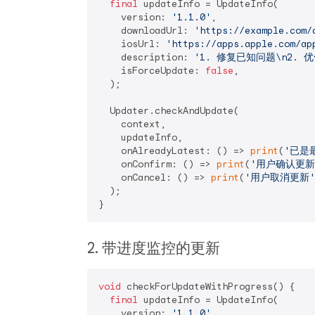
final
 updateInfo = UpdateInfo(

    version: 
'1.1.0'
,

    downloadUrl: 
'https://example.com/
    iosUrl: 
'https://apps.apple.com/ap
    description: 
'1. 修复已知问题\n2. 
    isForceUpdate: 
false
,

  );

  Updater.checkAndUpdate(

    context,

    updateInfo,

    onAlreadyLatest: () => 
print
(
'已是
    onConfirm: () => 
print
(
'用户确认更新
    onCancel: () => 
print
(
'用户取消更新'
  );

2. 带进度监控的更新
void
 checkForUpdateWithProgress() {

final
 updateInfo = UpdateInfo(

    version: 
'1.1.0'
,
