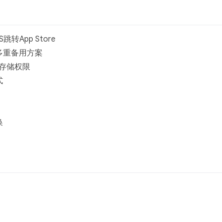
S跳转App Store
多重备用方案
、存储权限
式
换