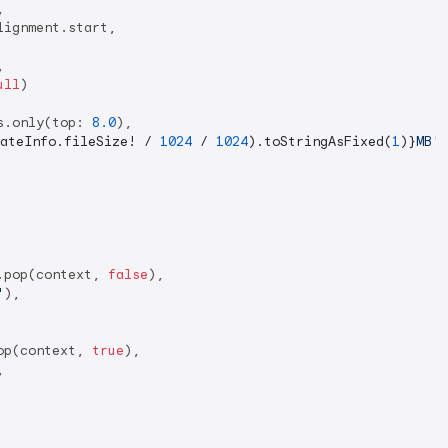


ignment.start,



ull
)

s.only(top: 
8.0
),

ateInfo.fileSize! / 
1024
 / 
1024
).toStringAsFixed(
1
)}
MB'
)
.pop(context, 
false
),

'
),

op(context, 
true
),


