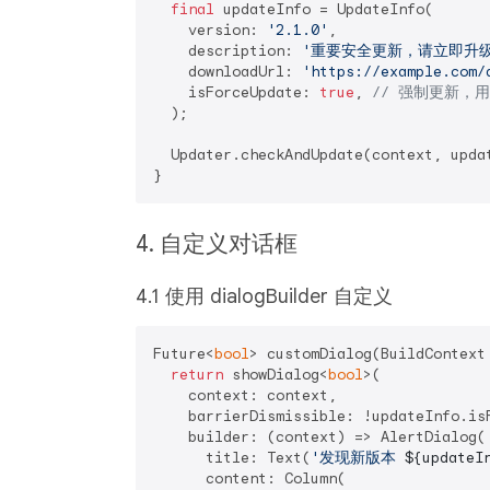
final
 updateInfo = UpdateInfo(

    version: 
'2.1.0'
,

    description: 
'重要安全更新，请立即升级
    downloadUrl: 
'https://example.com/
    isForceUpdate: 
true
, 
// 强制更新，
  );

  Updater.checkAndUpdate(context, updat
4. 自定义对话框
4.1 使用 dialogBuilder 自定义
Future<
bool
> customDialog(BuildContext
return
 showDialog<
bool
>(

    context: context,

    barrierDismissible: !updateInfo.isF
    builder: (context) => AlertDialog(

      title: Text(
'发现新版本 
${updateI
      content: Column(
