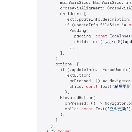
        mainAxisSize: MainAxisSize.min,
        crossAxisAlignment: CrossAxisAl
        children: [

          Text(updateInfo.description),
if
 (updateInfo.fileSize != 
n
            Padding(

              padding: 
const
 EdgeInset
              child: Text(
'大小: 
${(upd
            ),

        ],

      ),

      actions: [

if
 (!updateInfo.isForceUpdate)

          TextButton(

            onPressed: () => Navigator
            child: 
const
 Text(
'稍后更新
          ),

        ElevatedButton(

          onPressed: () => Navigator.p
          child: 
const
 Text(
'立即更新'
),
        ),

      ],

    ),

  ) ?? 
false
;
