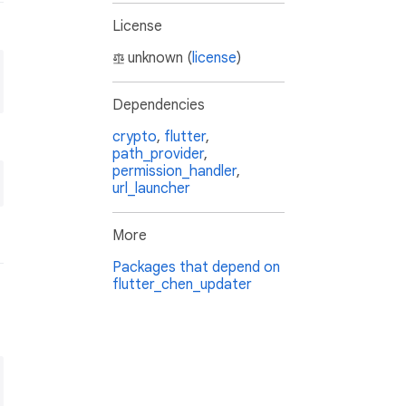
License
unknown (
license
)
Dependencies
crypto
,
flutter
,
path_provider
,
permission_handler
,
url_launcher
More
Packages that depend on
flutter_chen_updater