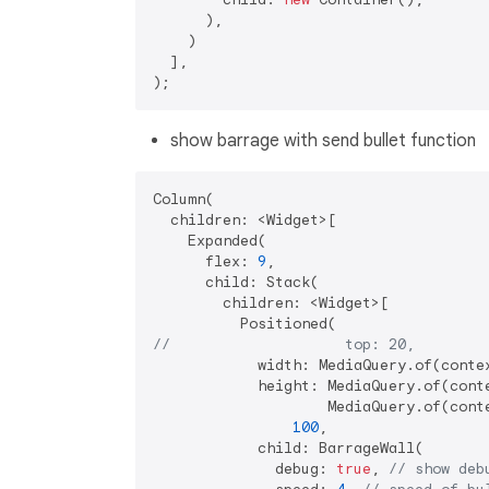
      ),

    )

  ],

show barrage with send bullet function
Column(

  children: <Widget>[

    Expanded(

      flex: 
9
,

      child: Stack(

        children: <Widget>[

//                    top: 20,
            width: MediaQuery.of(contex
            height: MediaQuery.of(conte
                    MediaQuery.of(conte
100
,

            child: BarrageWall(

              debug: 
true
, 
// show deb