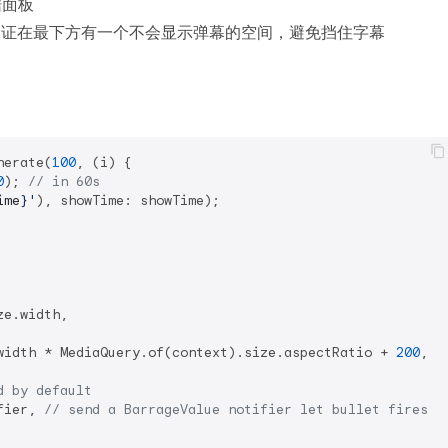
据面板
于保证在最下方有一个不会显示弹幕的空间，避免挡住字幕
nerate(
100
, (i) {

0
); 
// in 60s
ime
}'
), showTime: showTime);

e.width,

width * MediaQuery.of(context).size.aspectRatio + 
200
,

d by default
fier, 
// send a BarrageValue notifier let bullet fires u