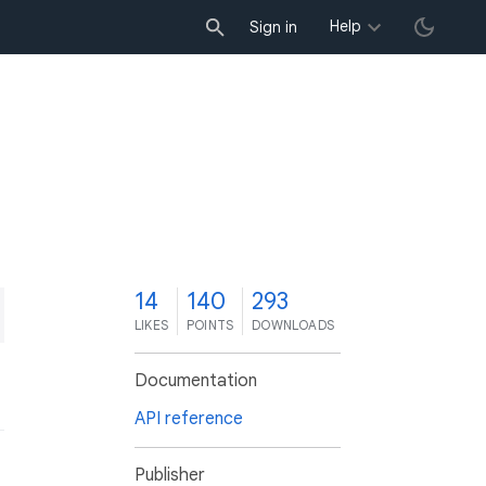
Help
Sign in
4
14
140
293
LIKES
POINTS
DOWNLOADS
Documentation
API reference
Publisher