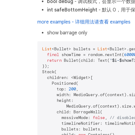
bool debug
- 调试模式，会显示一个数
int safeBottomHeight
- 默认 0，用
more examples - 详细用法请查看 examples
show barrage only
List
<Bullet> bullets = 
List
<Bullet>.ge
final
 showTime = random.nextInt(
6000
return
 Bullet(child: Text(
'
$i
-
$showT
});

Stack(

  children: <Widget>[

    Positioned(

      top: 
200
,

      width: MediaQuery.of(context).siz
      height:

          MediaQuery.of(context).size.
      child: BarrageWall(

        massiveMode: 
false
, 
// disable
        timelineNotifier: timelineNoti
        bullets: bullets,

        child: 
new
 Container(),
