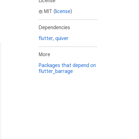
License
MIT (
license
)
Dependencies
flutter
,
quiver
More
Packages that depend on
flutter_barrage
sing your own timeline