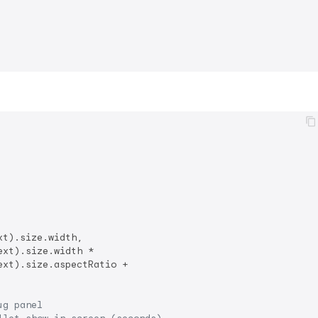
t).size.width,

xt).size.width *

xt).size.aspectRatio +

ug panel