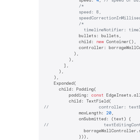
              speed: 
4
, 
// speed of bu
/*

              speed: 8,

              speedCorrectionInMillise
/*

                timelineNotifier: time
              bullets: bullets,

              child: 
new
 Container(),

              controller: barrageWallCo
            ),

          ),

        ],

      ),

    ),

    Expanded(

      child: Padding(

          padding: 
const
 EdgeInsets.al
//                    controller: text
              maxLength: 
20
,

//                      textEditingCon
                barrageWallController.
              })),
