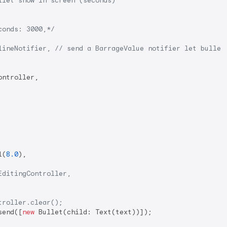
llet show in screen (seconds)
conds: 3000,*/
lineNotifier, // send a BarrageValue notifier let bullet
ntroller,

l(
8.0
),

EditingController,
troller.clear();
send([
new
 Bullet(child: Text(text))]);
