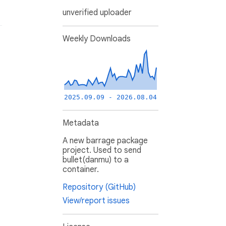
unverified uploader
Weekly Downloads
2025.09.09 - 2026.08.04
Metadata
A new barrage package
project. Used to send
bullet(danmu) to a
container.
Repository (GitHub)
View/report issues