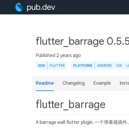
flutter_barrage 0.5.
Published
2 years ago
SDK
FLUTTER
PLATFORM
ANDROID
IOS
L
Readme
Changelog
Example
Insta
flutter_barrage
A barrage wall flutter plugin. 一个弹幕墙插