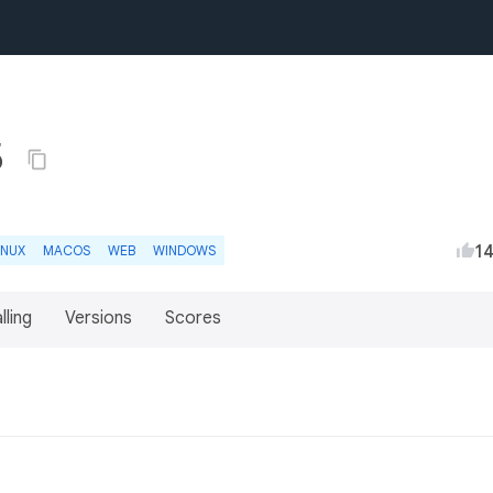
5
1
INUX
MACOS
WEB
WINDOWS
lling
Versions
Scores
件。