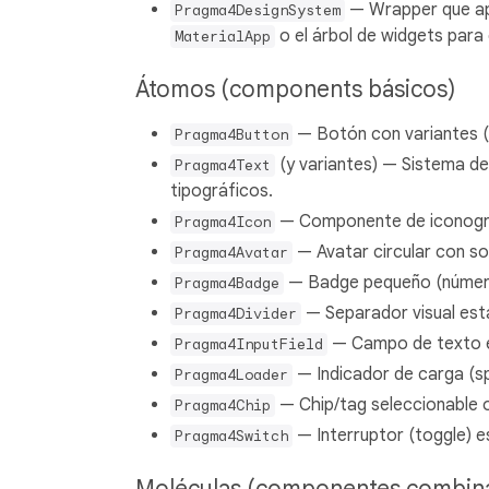
— Wrapper que apl
Pragma4DesignSystem
o el árbol de widgets para
MaterialApp
Átomos (components básicos)
— Botón con variantes (p
Pragma4Button
(y variantes) — Sistema de t
Pragma4Text
tipográficos.
— Componente de iconograf
Pragma4Icon
— Avatar circular con so
Pragma4Avatar
— Badge pequeño (número
Pragma4Badge
— Separador visual est
Pragma4Divider
— Campo de texto es
Pragma4InputField
— Indicador de carga (sp
Pragma4Loader
— Chip/tag seleccionable o
Pragma4Chip
— Interruptor (toggle) es
Pragma4Switch
Moléculas (componentes combin