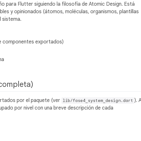
 para Flutter siguiendo la filosofía de Atomic Design. Está
les y opinionados (átomos, moléculas, organismos, plantillas
l sistema.
 de componentes exportados)
ma
a completa)
ortados por el paquete (ver
). 
lib/fase4_system_design.dart
upado por nivel con una breve descripción de cada