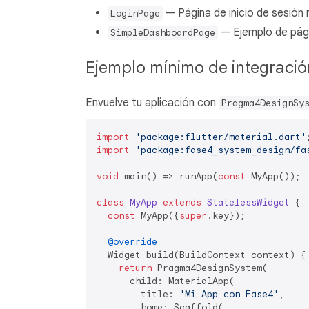
— Página de inicio de sesión 
LoginPage
— Ejemplo de págin
SimpleDashboardPage
Ejemplo mínimo de integraci
Envuelve tu aplicación con
Pragma4DesignSy
import
'package:flutter/material.dart'
import
'package:fase4_system_design/fa
void
 main() => runApp(
const
 MyApp());

class
MyApp
extends
StatelessWidget
{

const
 MyApp({
super
.key});

@override
  Widget build(BuildContext context) {

return
 Pragma4DesignSystem(

      child: MaterialApp(

        title: 
'Mi App con Fase4'
,

        home: Scaffold(
