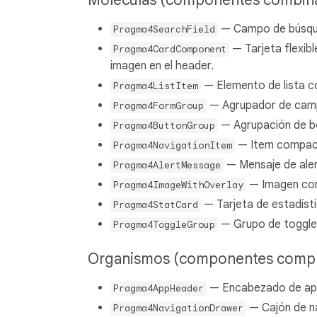
— Campo de búsque
Pragma4SearchField
— Tarjeta flexibl
Pragma4CardComponent
imagen en el header.
— Elemento de lista co
Pragma4ListItem
— Agrupador de camp
Pragma4FormGroup
— Agrupación de bot
Pragma4ButtonGroup
— Item compacto
Pragma4NavigationItem
— Mensaje de alert
Pragma4AlertMessage
— Imagen con 
Pragma4ImageWithOverlay
— Tarjeta de estadísti
Pragma4StatCard
— Grupo de toggles/
Pragma4ToggleGroup
Organismos (componentes compl
— Encabezado de apli
Pragma4AppHeader
— Cajón de n
Pragma4NavigationDrawer