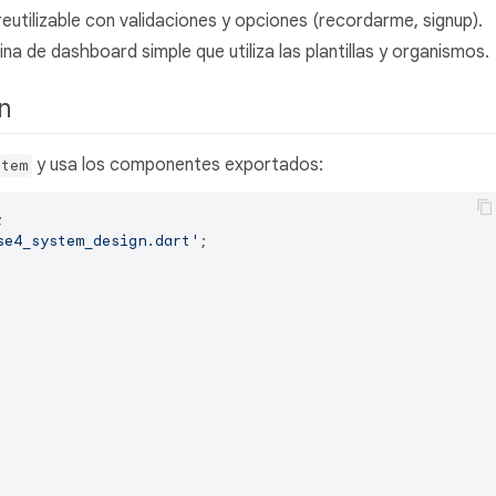
reutilizable con validaciones y opciones (recordarme, signup).
a de dashboard simple que utiliza las plantillas y organismos.
ón
y usa los componentes exportados:
stem
se4_system_design.dart'
;
