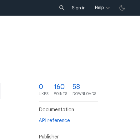
Help
Sign in
0
160
58
LIKES
POINTS
DOWNLOADS
Documentation
API reference
Publisher