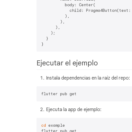
          body: Center(

            child: Pragma4Button(text:
          ),

        ),

      ),

    );

  }

Ejecutar el ejemplo
Instala dependencias en la raíz del repo:
Ejecuta la app de ejemplo:
cd
 example

flutter pub get
