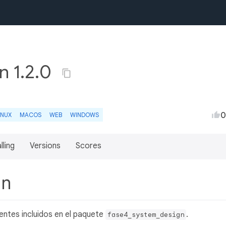
n 1.2.0
0
INUX
MACOS
WEB
WINDOWS
lling
Versions
Scores
gn
ntes incluidos en el paquete
.
fase4_system_design