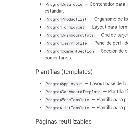
— Contenedor para
Pragma4DataTable
estándar.
— Organismo de lis
Pragma4ProductList
— Layout para formu
Pragma4FormLayout
— Grid de tarjet
Pragma4DashboardStats
— Panel de perfil d
Pragma4UserProfile
— Sección de co
Pragma4CommentSection
comentarios.
Plantillas (templates)
— Layout base de la a
Pragma4AppLayout
— Plantilla 
Pragma4DashboardTemplate
— Plantilla para p
Pragma4FormTemplate
— Plantilla para p
Pragma4ListTemplate
Páginas reutilizables