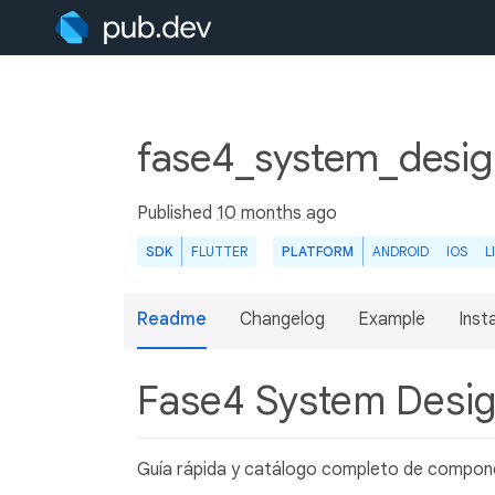
fase4_system_desig
Published
10 months ago
SDK
FLUTTER
PLATFORM
ANDROID
IOS
L
Readme
Changelog
Example
Insta
Fase4 System Desi
Guía rápida y catálogo completo de compone