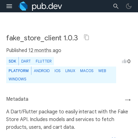
fake_store_client 1.0.3
Published
12 months ago
0
SDK
DART
FLUTTER
PLATFORM
ANDROID
IOS
LINUX
MACOS
WEB
WINDOWS
Metadata
→
A Dart/Flutter package to easily interact with the Fake
Store API. Includes models and services to fetch
products, users, and cart data.