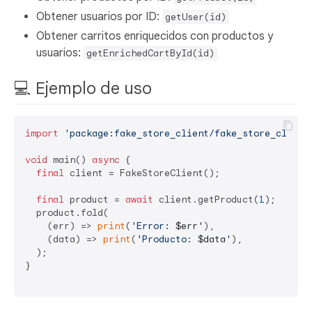
Obtener usuarios por ID:
getUser(id)
Obtener carritos enriquecidos con productos y
usuarios:
getEnrichedCartById(id)
💻 Ejemplo de uso
import
'package:fake_store_client/fake_store_client
void
 main() 
async
 {

final
 client = FakeStoreClient();

final
 product = 
await
 client.getProduct(
1
);

  product.fold(

    (err) => 
print
(
'Error: 
$err
'
),

    (data) => 
print
(
'Producto: 
$data
'
),

  );

}
