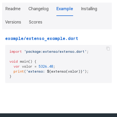
Readme
Changelog
Example
Installing
Versions
Scores
example/extenso_example.dart
import
'package:extenso/extenso.dart'
;

void
 main() {

var
 valor = 
5326.48
;

print
(
'extenso: 
${extenso(valor)}
'
);

}