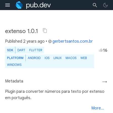
extenso 1.0.1
Published
2 years ago
•
gerbertsantos.com.br
16
SDK
DART
FLUTTER
PLATFORM
ANDROID
IOS
LINUX
MACOS
WEB
WINDOWS
Metadata
→
Plugin para converter números para texto por extenso
em português.
More...