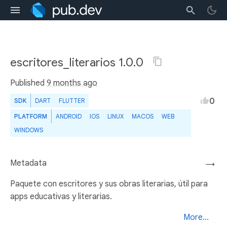
escritores_literarios 1.0.0
Published
9 months ago
0
SDK
DART
FLUTTER
PLATFORM
ANDROID
IOS
LINUX
MACOS
WEB
WINDOWS
Metadata
→
Paquete con escritores y sus obras literarias, útil para
apps educativas y literarias.
More...