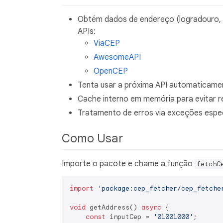
Obtém dados de endereço (logradouro, bai
APIs:
ViaCEP
AwesomeAPI
OpenCEP
Tenta usar a próxima API automaticame
Cache interno em memória para evitar 
Tratamento de erros via exceções especí
Como Usar
Importe o pacote e chame a função
fetchC
import
'package:cep_fetcher/cep_fetche
void
 getAddress() 
async
 {

const
 inputCep = 
'01001000'
;
