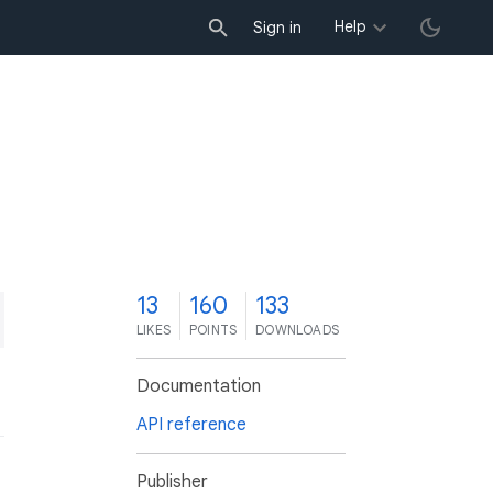
Help
Sign in
3
13
160
133
LIKES
POINTS
DOWNLOADS
Documentation
API reference
Publisher