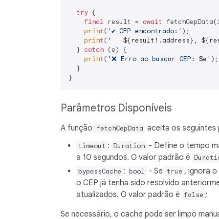
try
 {

final
 result = 
await
 fetchCepData(
print
(
'✔️ CEP encontrado:'
);

print
(
'   
${result!.address}
, 
${re
  } 
catch
 (e) {

print
(
'❌ Erro ao buscar CEP: 
$e
'
);

  }

Parâmetros Disponíveis
A função
aceita os seguintes
fetchCepData
:
- Define o tempo máx
timeout
Duration
a 10 segundos. O valor padrão é
Durati
:
- Se
, ignora 
bypassCache
bool
true
o CEP já tenha sido resolvido anteriorm
atualizados. O valor padrão é
;
false
Se necessário, o cache pode ser limpo manu