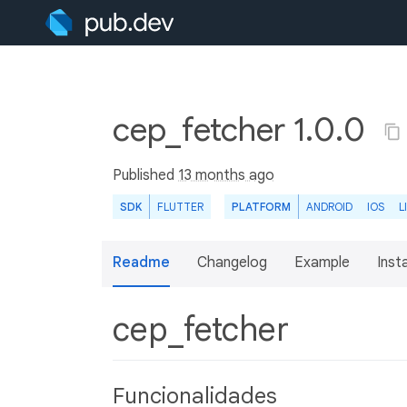
cep_fetcher 1.0.0
Published
13 months ago
SDK
FLUTTER
PLATFORM
ANDROID
IOS
L
Readme
Changelog
Example
Insta
cep_fetcher
Funcionalidades