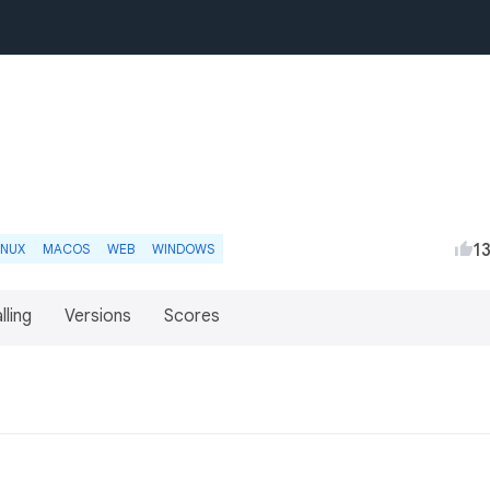
1
INUX
MACOS
WEB
WINDOWS
lling
Versions
Scores