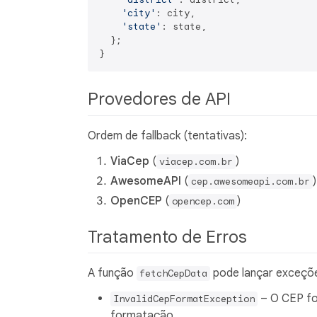
'city'
: city,

'state'
: state,

  };

Provedores de API
Ordem de fallback (tentativas):
ViaCep
(
)
viacep.com.br
AwesomeAPI
(
)
cep.awesomeapi.com.br
OpenCEP
(
)
opencep.com
Tratamento de Erros
A função
pode lançar exceções
fetchCepData
– O CEP fo
InvalidCepFormatException
formatação.