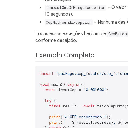
– O valor
TimeoutOutOfRangeException
10 segundos).
– Nenhuma das AP
CepNotFoundException
Todas essas exceções herdam de
CepFetch
conforme desejado.
Exemplo Completo
import
'package:cep_fetcher/cep_fetche
void
 main() 
async
 {

const
 inputCep = 
'01001000'
;

try
 {

final
 result = 
await
 fetchCepData(
print
(
'✔️ CEP encontrado:'
);

print
(
'   
${result!.address}
, 
${re
  } 
catch
 (e) {
