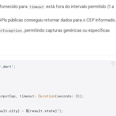
 fornecido para
está fora do intervalo permitido (1 a
timeout
Is públicas conseguiu retornar dados para o CEP informado.
, permitindo capturas genéricas ou específicas
erException
r.dart'
;

inputCep, timeout: 
Duration
(seconds: 
3
));

sult.city}
 - 
${result.state}
'
);
