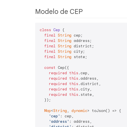
Modelo de CEP
class
Cep
{

final
String
 cep;

final
String
 address;

final
String
 district;

final
String
 city;

final
String
 state;

const
 Cep({

required
this
.cep,

required
this
.address,

required
this
.district,

required
this
.city,

required
this
.state,

  });

Map
<
String
, 
dynamic
> toJson() => {

'cep'
: cep,

'address'
: address,

'district'
: district,
