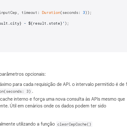
inputCep, timeout: 
Duration
(seconds: 
3
));

sult.city}
 - 
${result.state}
'
);

 parâmetros opcionais:
imo para cada requisição de API. o intervalo permitido é de 
.
on(seconds: 3)
o cache interno e força uma nova consulta às APIs mesmo que
ente. Útil em cenários onde os dados podem ter sido
almente utilizando a função
clearCepCache()