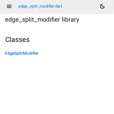
menu
dark_mode
edge_split_modifier.dart
edge_split_modifier
library
Classes
EdgeSplitModifier