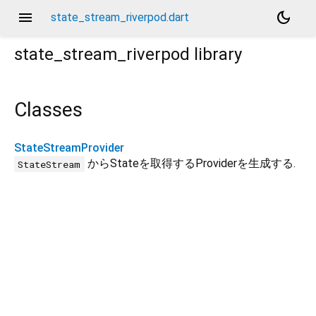
menu
dark_mode
state_stream_riverpod.dart
state_stream_riverpod
library
Classes
StateStreamProvider
からStateを取得するProviderを生成する.
StateStream