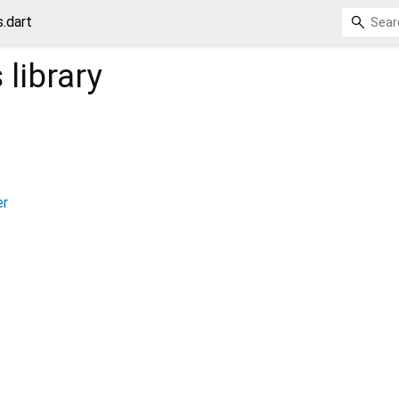
.dart
s
library
er