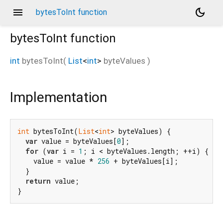
menu
dark_mode
bytesToInt function
bytesToInt
function
int
bytesToInt
(
List
<
int
>
byteValues
)
Implementation
int
 bytesToInt(
List
<
int
> byteValues) {

var
 value = byteValues[
0
];

for
 (
var
 i = 
1
; i < byteValues.length; ++i) {

    value = value * 
256
 + byteValues[i];

  }

return
 value;

}