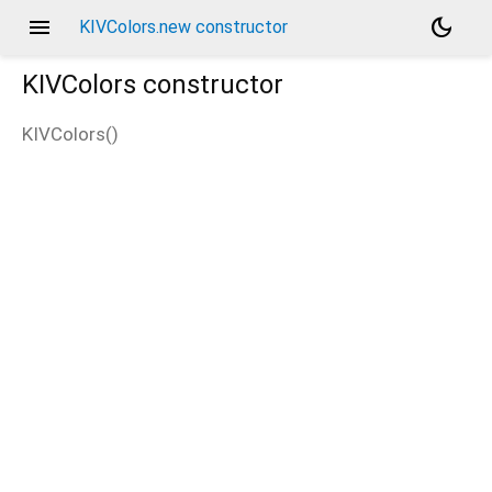
menu
dark_mode
KIVColors.new constructor
KIVColors
constructor
KIVColors
(
)