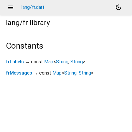
menu
dark_mode
lang/fr.dart
lang/fr
library
Constants
frLabels
→ const
Map
<
String
,
String
>
frMessages
→ const
Map
<
String
,
String
>