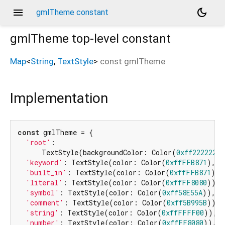
menu
dark_mode
gmlTheme constant
gmlTheme
top-level constant
Map
<
String
,
TextStyle
>
const
gmlTheme
Implementation
const
 gmlTheme = {

'root'
:

      TextStyle(backgroundColor: Color(
0xff222222
),
'keyword'
: TextStyle(color: Color(
0xffFFB871
), f
'built_in'
: TextStyle(color: Color(
0xffFFB871
)),

'literal'
: TextStyle(color: Color(
0xffFF8080
)),

'symbol'
: TextStyle(color: Color(
0xff58E55A
)),

'comment'
: TextStyle(color: Color(
0xff5B995B
)),

'string'
: TextStyle(color: Color(
0xffFFFF00
)),

'number'
: TextStyle(color: Color(
0xffFF8080
)),
