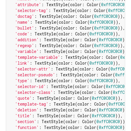
'attribute'
: TextStyle(color: Color(
0xffC0C0C0
)),
'selector-tag'
: TextStyle(color: Color(
0xffC0C0C
'doctag'
: TextStyle(color: Color(
0xffC0C0C0
)),

'name'
: TextStyle(color: Color(
0xffC0C0C0
)),

'bullet'
: TextStyle(color: Color(
0xffC0C0C0
)),

'code'
: TextStyle(color: Color(
0xffC0C0C0
)),

'addition'
: TextStyle(color: Color(
0xffC0C0C0
)),

'regexp'
: TextStyle(color: Color(
0xffC0C0C0
)),

'variable'
: TextStyle(color: Color(
0xffC0C0C0
)),

'template-variable'
: TextStyle(color: Color(
0xff
'link'
: TextStyle(color: Color(
0xffC0C0C0
)),

'selector-attr'
: TextStyle(color: Color(
0xffC0C0
'selector-pseudo'
: TextStyle(color: Color(
0xffC0
'type'
: TextStyle(color: Color(
0xffC0C0C0
)),

'selector-id'
: TextStyle(color: Color(
0xffC0C0C0
'selector-class'
: TextStyle(color: Color(
0xffC0C
'quote'
: TextStyle(color: Color(
0xffC0C0C0
)),

'template-tag'
: TextStyle(color: Color(
0xffC0C0C
'deletion'
: TextStyle(color: Color(
0xffC0C0C0
)),

'title'
: TextStyle(color: Color(
0xffC0C0C0
)),

'section'
: TextStyle(color: Color(
0xffC0C0C0
)),

'function'
: TextStyle(color: Color(
0xffC0C0C0
)),
