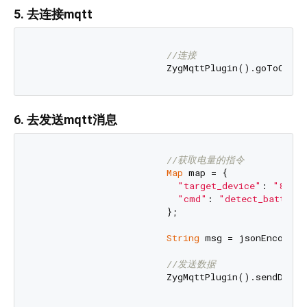
5. 去连接mqtt
//连接
6. 去发送mqtt消息
//获取电量的指令
Map
 map = {

"target_device"
: 
"89860
"cmd"
: 
"detect_battery
                        };

String
 msg = jsonEncode(m
//发送数据
                        ZygMqttPlugin().sendData(m