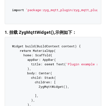
import
'package:zyg_mqtt_plugin/zyg_mqtt_plugin.d
1. 挂载 ZygMqttWidget(),示例如下：
Widget build(BuildContext context) {

return
 MaterialApp(

      home: Scaffold(

        appBar: AppBar(

          title: 
const
 Text(
'Plugin example app'
)
        ),

        body: Center(

          child: Stack(

            children: [

              ZygMqttWidget(),

            ],

          ),

        ),
