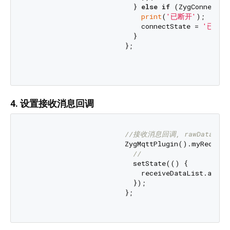
                          } 
else
if
 (ZygConnectSt
print
(
'已断开'
);

                            connectState = 
'已断开
                          }

                        };

4. 设置接收消息回调
//接收消息回调, rawData是
                        ZygMqttPlugin().myReceive
//
                          setState(() {

                            receiveDataList.add(r
                          });

                        };
