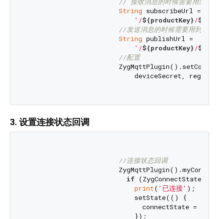
// 接收消息的时候需要用到
String
 subscribeUrl =

'/
${productKey}
/
${dev
//发送消息的时候需要用到
String
 publishUrl =

'/
${productKey}
/
${dev
//配置
                        ZygMqttPlugin().setConfigu
                            deviceSecret, region, 
3. 设置连接状态回调
//连接状态回调
                        ZygMqttPlugin().myConnect
if
 (ZygConnectState.conn
print
(
'已连接'
);

                            setState(() {

                              connectState = 
'已连
                            });
