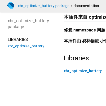
xbr_optimize_battery package
documentation
本插件来自 optimiz
xbr_optimize_battery
package
修复 namespace 问题
LIBRARIES
本插件由 易林物流 小
xbr_optimize_battery
Libraries
xbr_optimize_battery