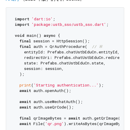
import
'dart:io'
import
'package:ustb_sso/ustb_sso.dart'
;

void
 main() 
async
 {

final
 session = HttpSession();

final
 auth = QrAuthProcedure(  
// ※
    entityId: Prefabs.chatUstbEduCn.entityId,

    redirectUri: Prefabs.chatUstbEduCn.redirectUri
    state: Prefabs.chatUstbEduCn.state,

    session: session,

  );

print
(
'Starting authentication...'
);

await
 auth.openAuth();

await
 auth.useWechatAuth();

await
 auth.useQrCode();

final
 qrImageBytes = 
await
 auth.getQrImage();  
await
 File(
'qr.png'
).writeAsBytes(qrImageBytes);