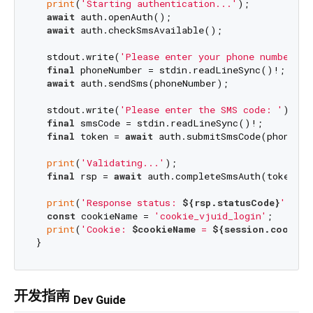
print
(
'Starting authentication...'
);

await
 auth.openAuth();

await
 auth.checkSmsAvailable();

  stdout.write(
'Please enter your phone number: '
final
 phoneNumber = stdin.readLineSync()!;

await
 auth.sendSms(phoneNumber);

  stdout.write(
'Please enter the SMS code: '
);

final
 smsCode = stdin.readLineSync()!;

final
 token = 
await
 auth.submitSmsCode(phoneNum
print
(
'Validating...'
);

final
 rsp = 
await
 auth.completeSmsAuth(token);

print
(
'Response status: 
${rsp.statusCode}
'
);

const
 cookieName = 
'cookie_vjuid_login'
;

print
(
'Cookie: 
$cookieName
 = 
${session.cookies
开发指南
Dev Guide