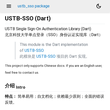
menu
dark_mode
ustb_sso package
USTB-SSO (Dart)
USTB Single Sign-On Authentication Library (Dart)
北京科技大学单点登录（SSO）身份认证实现库（Dart）
This module is the Dart implementation
of
USTB-SSO
.
此模块是
USTB-SSO
项目的 Dart 实现。
This project only supports Chinese docs. If you are an English user,
feel free to contact us.
介绍
Intro
特点：
简单易用；自文档化；依赖最少原则；全面的错误
反馈。