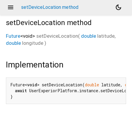
menu
dark_mode
setDeviceLocation method
setDeviceLocation
method
Future
<
void
>
setDeviceLocation
(
double
latitude
,
double
longitude
)
Implementation
Future<
void
> setDeviceLocation(
double
 latitude, 
dou
await
 UserExperiorPlatform.instance.setDeviceLoca
}