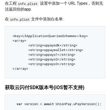
在工程
设置中添加一个 URL Types，否则无
info.plist
法返回你的app.
在
文件中添加白名单:
info.plist
<key>LSApplicationQueriesSchemes</key>

<array>

   	<string>uppaysdk</string>

   	<string>uppaywallet</string>

   	<string>uppayx1</string>

   	<string>uppayx2</string>

   	<string>uppayx3</string>

获取云闪付SDK版本号(iOS暂不支持)
var
 version = 
await