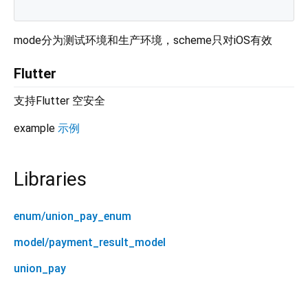
mode分为测试环境和生产环境，scheme只对iOS有效
Flutter
支持Flutter 空安全
example
示例
Libraries
enum/union_pay_enum
model/payment_result_model
union_pay