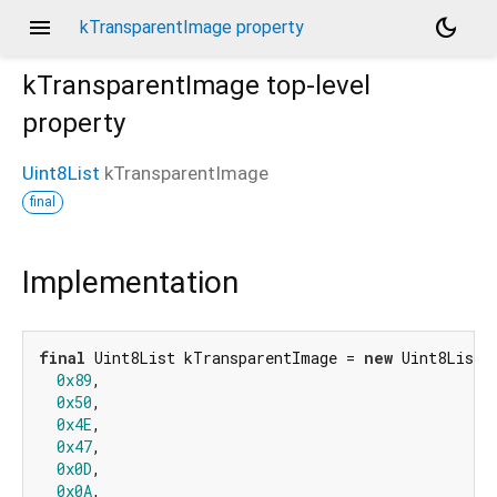
menu
dark_mode
kTransparentImage property
kTransparentImage
top-level
property
Uint8List
kTransparentImage
final
Implementation
final
 Uint8List kTransparentImage = 
new
 Uint8List.
0x89
,

0x50
,

0x4E
,

0x47
,

0x0D
,

0x0A
,
