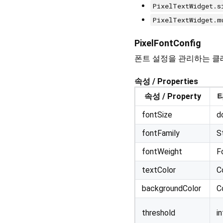
PixelTextWidget.s
PixelTextWidget.m
PixelFontConfig
폰트 설정을 관리하는 클래스입니다.
속성 / Properties
속성 / Property
타
fontSize
d
fontFamily
S
fontWeight
F
textColor
C
backgroundColor
C
threshold
in