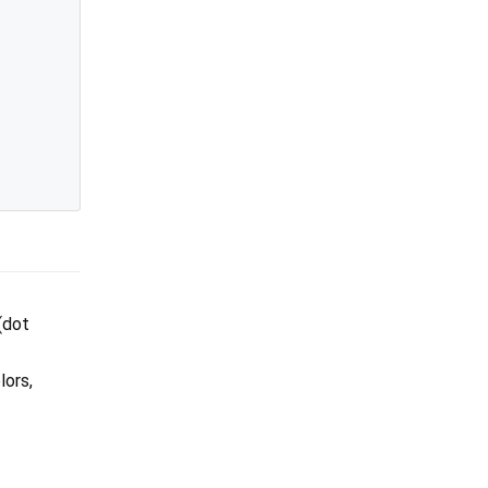
dot
ors,