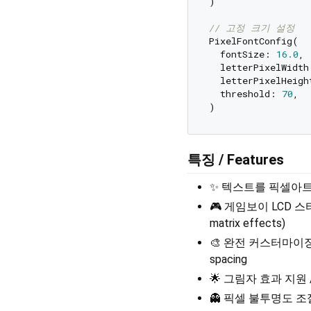
)

// 고정 크기 설정
PixelFontConfig(

  fontSize: 
16.0
,

  letterPixelWidth
  letterPixelHeigh
  threshold: 
70
,

특징 / Features
✨ 텍스트를 픽셀아트로 변환 
🎮 게임보이 LCD 스타일
matrix effects)
🎨 완전 커스터마이징 가능한
spacing
🌟 그림자 효과 지원 / S
👻 픽셀 불투명도 조절 (반투