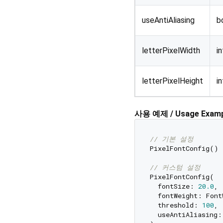
useAntiAliasing
b
letterPixelWidth
in
letterPixelHeight
in
사용 예제 / Usage Examp
// 기본 설정
PixelFontConfig()

// 커스텀 설정
PixelFontConfig(

  fontSize: 
20.0
,

  fontWeight: Font
  threshold: 
100
,

  useAntiAliasing: