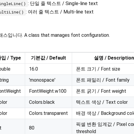
: 단일 줄 텍스트 / Single-line text
ingleLine()
: 여러 줄 텍스트 / Multi-line text
ultiLine()
 A class that manages font configuration.
입 / Type
기본값 / Default
설명 / Description
ouble
16.0
폰트 크기 / Font size
tring
'monospace'
폰트 패밀리 / Font family
ontWeight
FontWeight.w100
폰트 굵기 / Font weight
olor
Colors.black
텍스트 색상 / Text color
olor
Colors.transparent
배경 색상 / Background col
픽셀 변환 임계값 / Pixel con
t
80
threshold