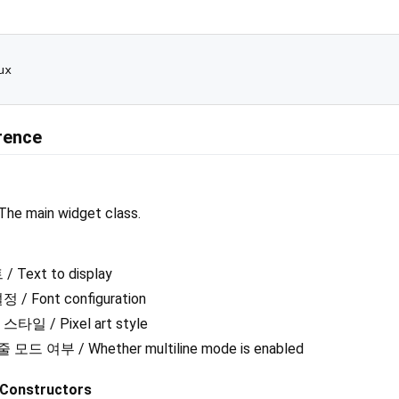
rence
ain widget class.
Text to display
 / Font configuration
타일 / Pixel art style
줄 모드 여부 / Whether multiline mode is enabled
onstructors