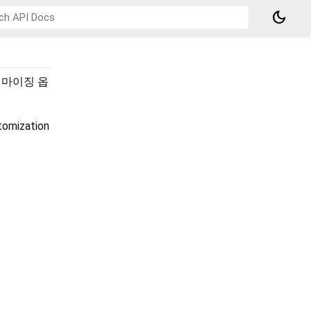
dark_mode
터마이징 옵
stomization