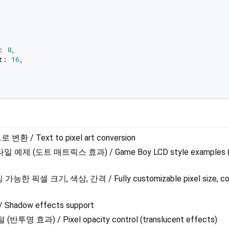
: 
8
,

t: 
16
,

/ Text to pixel art conversion
 예제 (도트 매트릭스 효과) / Game Boy LCD style examples (
 픽셀 크기, 색상, 간격 / Fully customizable pixel size, col
hadow effects support
명 효과) / Pixel opacity control (translucent effects)