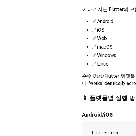
이 패키지는 Flutter의 모든 플
✅ Android
✅ iOS
✅ Web
✅ macOS
✅ Windows
✅ Linux
순수 Dart/Flutte
다. Works identically acro
📱 플랫폼별 실행 
Android/iOS