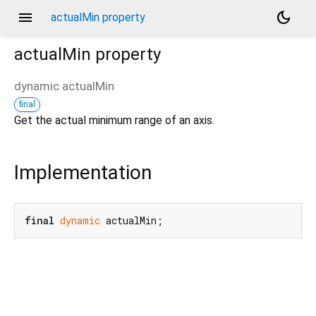
menu
dark_mode
actualMin property
actualMin
property
dynamic
actualMin
final
Get the actual minimum range of an axis.
Implementation
final
dynamic
 actualMin;