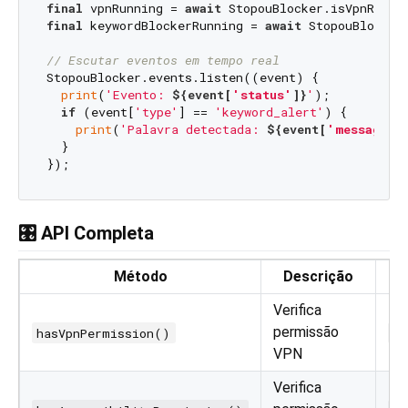
final
 vpnRunning = 
await
final
 keywordBlockerRunning = 
await
 StopouBlocker
// Escutar eventos em tempo real
StopouBlocker.events.listen((event) {

print
(
'Evento: 
${event[
'status'
]}
'
);

if
 (event[
'type'
] == 
'keyword_alert'
) {

print
(
'Palavra detectada: 
${event[
'message'
]
  }

🎛️ API Completa
Método
Descrição
Verifica
permissão
hasVpnPermission()
Fu
VPN
Verifica