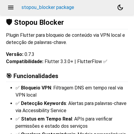
menu
dark_mode
stopou_blocker package
🛡️ Stopou Blocker
Plugin Flutter para bloqueio de conteúdo via VPN local e
detecção de palavras-chave.
Versão:
0.7.3
Compatibilidade:
Flutter 3.3.0+ | FlutterFlow ✅
🎯 Funcionalidades
✅
Bloqueio VPN
: Filtragem DNS em tempo real via
VPN local
✅
Detecção Keywords
: Alertas para palavras-chave
via Accessibility Service
✅
Status em Tempo Real
: APIs para verificar
permissões e estado dos serviços