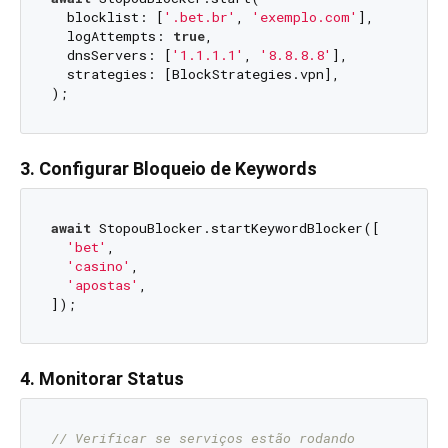
  blocklist: [
'.bet.br'
, 
'exemplo.com'
],

  logAttempts: 
true
,

  dnsServers: [
'1.1.1.1'
, 
'8.8.8.8'
],

  strategies: [BlockStrategies.vpn],

3. Configurar Bloqueio de Keywords
await
 StopouBlocker.startKeywordBlocker([

'bet'
,

'casino'
, 

'apostas'
,

4. Monitorar Status
// Verificar se serviços estão rodando