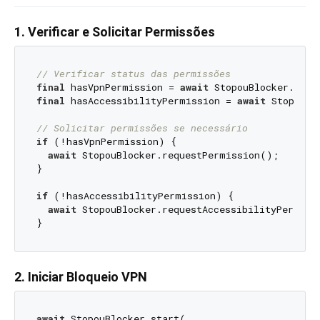
1. Verificar e Solicitar Permissões
// Verificar status das permissões
final
 hasVpnPermission = 
await
final
 hasAccessibilityPermission = 
await
 StopouBl
// Solicitar permissões se necessário
if
 (!hasVpnPermission) {

await
 StopouBlocker.requestPermission();

}

if
 (!hasAccessibilityPermission) {

await
 StopouBlocker.requestAccessibilityPermissi
2. Iniciar Bloqueio VPN
await
 StopouBlocker.start(
