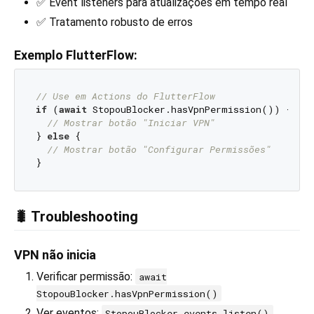
✅ Event listeners para atualizações em tempo real
✅ Tratamento robusto de erros
Exemplo FlutterFlow:
// Use em Actions do FlutterFlow
if
 (
await
 StopouBlocker.hasVpnPermission()) {

// Mostrar botão "Iniciar VPN"
} 
else
 {

// Mostrar botão "Configurar Permissões"
🐛 Troubleshooting
VPN não inicia
Verificar permissão:
await
StopouBlocker.hasVpnPermission()
Ver eventos:
StopouBlocker.events.listen()