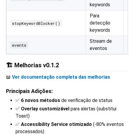
keywords
Para
detecção
stopKeywordBlocker()
Fu
keywords
Stream de
events
St
eventos
🏗️ Melhorias v0.1.2
📖
Ver documentação completa das melhorias
Principais Adições:
✅
6 novos métodos
de verificação de status
✅
Overlay customizável
para alertas (substitui
Toast)
✅
Accessibility Service otimizado
(-80% eventos
processados)