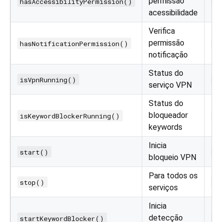
permissão
hasAccessibilityPermission()
Fu
acessibilidade
Verifica
permissão
hasNotificationPermission()
Fu
notificação
Status do
isVpnRunning()
Fu
serviço VPN
Status do
bloqueador
isKeywordBlockerRunning()
Fu
keywords
Inicia
start()
Fu
bloqueio VPN
Para todos os
stop()
Fu
serviços
Inicia
detecção
startKeywordBlocker()
Fu