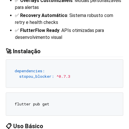
✅
Overlays Customizáveis
: Modais personalizáveis
para alertas
✅
Recovery Automático
: Sistema robusto com
retry e health checks
✅
FlutterFlow Ready
: APIs otimizadas para
desenvolvimento visual
🚀 Instalação
dependencies:
stopou_blocker:
^0.7.3
📋 Uso Básico