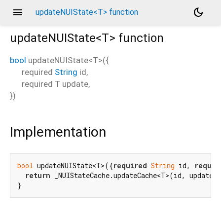
menu
dark_mode
updateNUIState<T> function
updateNUIState<
T
>
function
bool
updateNUIState
<
T
>(
{
required
String
id
,
required
T
update
,
})
Implementation
bool
 updateNUIState<T>({
required
String
 id, 
requir
return
 _NUIStateCache.updateCache<T>(id, update);
}