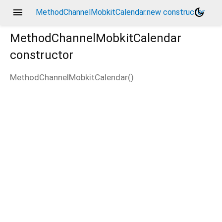
menu
dark_mode
MethodChannelMobkitCalendar.new constructor
MethodChannelMobkitCalendar
constructor
MethodChannelMobkitCalendar
(
)