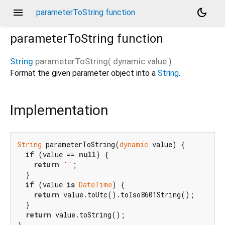
menu
dark_mode
parameterToString function
parameterToString
function
String
parameterToString
(
dynamic
value
)
Format the given parameter object into a
String
.
Implementation
String
 parameterToString(
dynamic
 value) {

if
 (value == 
null
) {

return
''
;

  }

if
 (value 
is
DateTime
) {

return
 value.toUtc().toIso8601String();

  }

return
 value.toString();

}