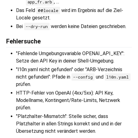
, …
app_fr.arb
Das Feld
wird im Ergebnis auf die Ziel-
@@locale
Locale gesetzt.
Bei
werden keine Dateien geschrieben.
--dry-run
Fehlersuche
"Fehlende Umgebungsvariable OPENAI_API_KEY.":
Setze den API Key in deiner Shell-Umgebung.
"l10n.yaml nicht gefunden" oder "ARB-Verzeichnis
nicht gefunden": Pfade in
und
--config
l10n.yaml
prüfen.
HTTP-Fehler von OpenAI (4xx/5xx): API Key,
Modellname, Kontingent/Rate-Limits, Netzwerk
prüfen.
"Platzhalter-Mismatch": Stelle sicher, dass
Platzhalter in allen Strings korrekt sind und in der
Übersetzung nicht verändert werden.