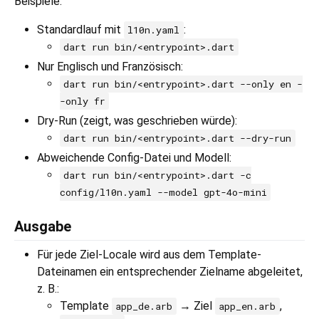
Beispiele:
Standardlauf mit
:
l10n.yaml
dart run bin/<entrypoint>.dart
Nur Englisch und Französisch:
dart run bin/<entrypoint>.dart --only en -
-only fr
Dry-Run (zeigt, was geschrieben würde):
dart run bin/<entrypoint>.dart --dry-run
Abweichende Config-Datei und Modell:
dart run bin/<entrypoint>.dart -c
config/l10n.yaml --model gpt-4o-mini
Ausgabe
Für jede Ziel-Locale wird aus dem Template-
Dateinamen ein entsprechender Zielname abgeleitet,
z. B.:
Template
→ Ziel
,
app_de.arb
app_en.arb