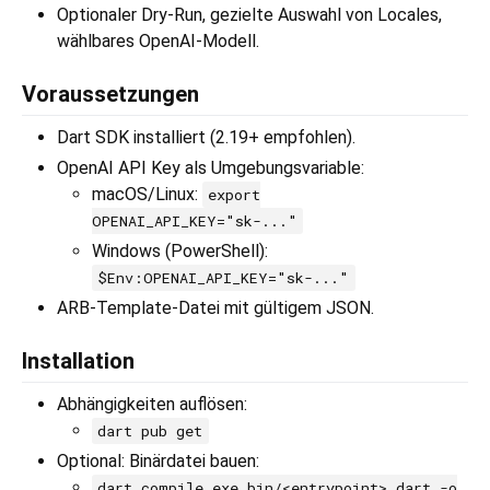
Optionaler Dry-Run, gezielte Auswahl von Locales,
wählbares OpenAI-Modell.
Voraussetzungen
Dart SDK installiert (2.19+ empfohlen).
OpenAI API Key als Umgebungsvariable:
macOS/Linux:
export
OPENAI_API_KEY="sk-..."
Windows (PowerShell):
$Env:OPENAI_API_KEY="sk-..."
ARB-Template-Datei mit gültigem JSON.
Installation
Abhängigkeiten auflösen:
dart pub get
Optional: Binärdatei bauen:
dart compile exe bin/<entrypoint>.dart -o