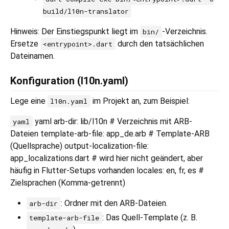
build/l10n-translator
Hinweis: Der Einstiegspunkt liegt im
-Verzeichnis.
bin/
Ersetze
durch den tatsächlichen
<entrypoint>.dart
Dateinamen.
Konfiguration (l10n.yaml)
Lege eine
im Projekt an, zum Beispiel:
l10n.yaml
yaml arb-dir: lib/l10n # Verzeichnis mit ARB-
yaml
Dateien template-arb-file: app_de.arb # Template-ARB
(Quellsprache) output-localization-file:
app_localizations.dart # wird hier nicht geändert, aber
häufig in Flutter-Setups vorhanden locales: en, fr, es #
Zielsprachen (Komma-getrennt)
: Ordner mit den ARB-Dateien.
arb-dir
: Das Quell-Template (z. B.
template-arb-file