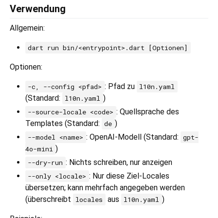
Verwendung
Allgemein:
dart run bin/<entrypoint>.dart [Optionen]
Optionen:
: Pfad zu
-c, --config <pfad>
l10n.yaml
(Standard:
)
l10n.yaml
: Quellsprache des
--source-locale <code>
Templates (Standard:
)
de
: OpenAI-Modell (Standard:
--model <name>
gpt-
)
4o-mini
: Nichts schreiben, nur anzeigen
--dry-run
: Nur diese Ziel-Locales
--only <locale>
übersetzen; kann mehrfach angegeben werden
(überschreibt
aus
)
locales
l10n.yaml