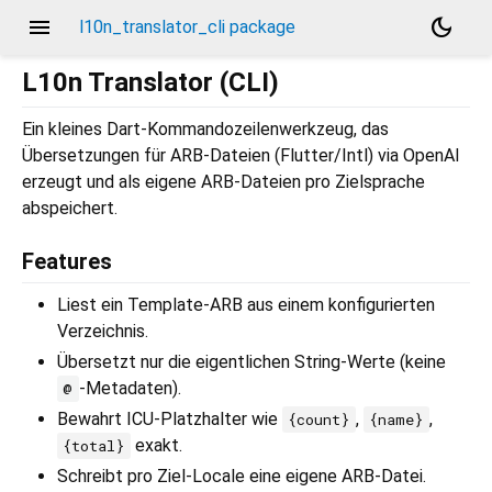
menu
dark_mode
l10n_translator_cli package
L10n Translator (CLI)
Ein kleines Dart-Kommandozeilenwerkzeug, das
Übersetzungen für ARB-Dateien (Flutter/Intl) via OpenAI
erzeugt und als eigene ARB-Dateien pro Zielsprache
abspeichert.
Features
Liest ein Template-ARB aus einem konfigurierten
Verzeichnis.
Übersetzt nur die eigentlichen String-Werte (keine
-Metadaten).
@
Bewahrt ICU-Platzhalter wie
,
,
{count}
{name}
exakt.
{total}
Schreibt pro Ziel-Locale eine eigene ARB-Datei.