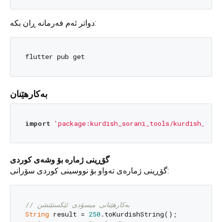
دواتر ئەم فەرمانە ڕان بکە:
بەکارهێنان
import
'package:kurdish_sorani_tools/kurdish_sora
گۆڕینی ژمارە بۆ وشەی کوردی
گۆڕینی ژمارەی تەواو بۆ نووسینی کوردی سۆرانی:
// بەکارهێنانی میسۆدی ئێکستێنشن
String
 result = 
250