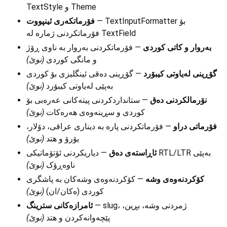
TextStyle و Theme
— TextInputFormatter بۆ
فۆرماتکەری ئینپووت
فۆرماتکردنی ژمارە لە TextField
بەروار و کاتی کوردی
— فۆرماتکردنی بەروار بە ناوی ڕۆژ
و مانگی کوردی
(نوێ)
گۆڕینی لەیاوتی کیبۆرد
— گۆڕینی دەقی ئینگلیزی بۆ کوردی
بەپێی لەیاوتی کیبۆرد
(نوێ)
نۆرمالکردنی دەق
— ستانداردکردنی پیتەکانی عەرەبی بۆ
کوردی و سڕینەوەی هەرەکات
(نوێ)
فۆرماتی دراو
— فۆرماتکردنی پارە بە دیناری عراقی، دۆلار،
یۆرۆ و هتد
(نوێ)
ئاڕاستەی دەق
— دیاریکردنی ئۆتۆماتیکی RTL/LTR بەپێی
ناوەڕۆک
(نوێ)
کۆکردنەوەی وشە
— کۆکردنەوەی وشەکان بە پاشگری
کوردی (ەکان/ان)
(نوێ)
— slug، ژمردنی وشە، بڕین،
ئامرازەکانی سترینگ
پێچەوانەکردن و هتد
(نوێ)