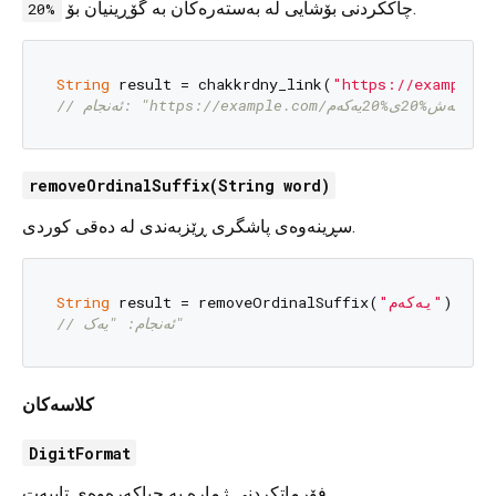
چاککردنی بۆشایی لە بەستەرەکان بە گۆڕینیان بۆ
.
%20
String
 result = chakkrdny_link(
// ئەنجام: "https://example.com/بەش%20ی%20یەکەم"
removeOrdinalSuffix(String word)
سڕینەوەی پاشگری ڕێزبەندی لە دەقی کوردی.
String
 result = removeOrdinalSuffix(
"یەکەم"
// ئەنجام: "یەک"
کلاسەکان
DigitFormat
فۆرماتکردنی ژمارە بە جیاکەرەوەی تایبەت.