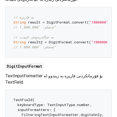
// بە فاریزە
String
 result = DigitFormat.convert(
"1000000"
, se
// ئەنجام: "1,000,000"
// بە جیاکەرەوەی تایبەت
String
 result2 = DigitFormat.convert(
"1000000"
, s
// ئەنجام: "1.000.000"
DigitInputFormat
TextInputFormatter بۆ فۆرماتکردنی فاریزە بە زیندوو لە
TextField.
TextField(

  keyboardType: TextInputType.number,

  inputFormatters: [

    FilteringTextInputFormatter.digitsOnly,
