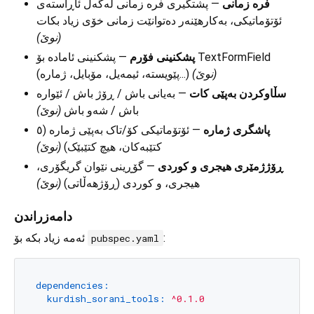
فرە زمانی
— پشتگیری فرە زمانی لەگەڵ ئاڕاستەی
ئۆتۆماتیکی، بەکارهێنەر دەتوانێت زمانی خۆی زیاد بکات
(نوێ)
پشکنینی فۆرم
— پشکنینی ئامادە بۆ TextFormField
(نوێ)
(پێویستە، ئیمەیل، مۆبایل، ژمارە...)
سڵاوکردن بەپێی کات
— بەیانی باش / ڕۆژ باش / ئێوارە
باش / شەو باش
(نوێ)
پاشگری ژمارە
— ئۆتۆماتیکی کۆ/تاک بەپێی ژمارە (٥
کتێبەکان، هیچ کتێبێک)
(نوێ)
ڕۆژژمێری هیجری و کوردی
— گۆڕینی نێوان گریگۆری،
هیجری، و کوردی (ڕۆژهەڵاتی)
(نوێ)
دامەزراندن
ئەمە زیاد بکە بۆ
:
pubspec.yaml
dependencies:
kurdish_sorani_tools:
^0.1.0