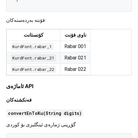
فۆنتە بەردەستەکان:
ناوی فۆنت
کۆنستانت
Rabar 001
KurdFont.rabar_1
Rabar 021
KurdFont.rabar_21
Rabar 022
KurdFont.rabar_22
ئاماژەی API
فەنکشنەکان
convertEnToKu(String digits)
گۆڕینی ژمارەی ئینگلیزی بۆ کوردی