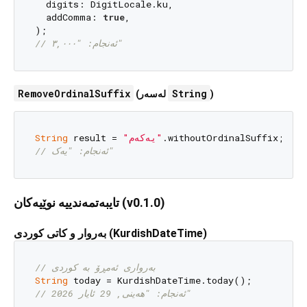
  digits: DigitLocale.ku,

  addComma: 
true
,

// ئەنجام: "٣,٠٠٠"
RemoveOrdinalSuffix
String
(لەسەر
)
String
 result = 
"یەکەم"
// ئەنجام: "یەک"
تایبەتمەندییە نوێیەکان (v0.1.0)
بەروار و کاتی کوردی (KurdishDateTime)
// بەرواری ئەمڕۆ بە کوردی
String
// ئەنجام: "هەینی, 29 ئایار 2026"