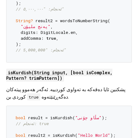
// ئەنجام: "٥,٠٠٠,٠٠٠"
String?
 result2 = wordsToNumberString(

"پەنج ملیۆن"
,

  digits: DigitLocale.en,

  addComma: 
true
,

// ئەنجام: "5,000,000"
isKurdish(String input, [bool isComplex,
Pattern? trimPattern])
پشکنین ئایا دەقەکە بە تەواوی کوردییە. ئەگەر هەموو پیتەکان
دەگەڕێنێتەوە.
کوردی بن
true
bool
 result = isKurdish(
"سڵاو چۆنی"
// ئەنجام: true
bool
 result2 = isKurdish(
"Hello World"