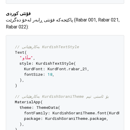
فۆنتی کوردی
پاکێجەکە فۆنتی ڕابەر لەخۆ دەگرێت (Rabar 001, Rabar 021,
Rabar 022):
// بەکارهێنانی KurdishTextStyle
Text(

"سڵاو"
,

  style: KurdishTextStyle(

    KurdFont: KurdFont.rabar_21,

    fontSize: 
18
,

  ),

)

// بەکارهێنانی KurdishSoraniTheme بۆ ئاستی تیم
MaterialApp(

  theme: ThemeData(

    fontFamily: KurdishSoraniTheme.font(KurdFont:
    package: KurdishSoraniTheme.package,

  ),
