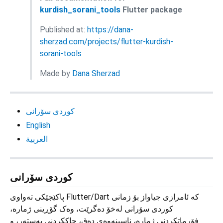
kurdish_sorani_tools
Flutter package
Published at:
https://dana-
sherzad.com/projects/flutter-kurdish-
sorani-tools
Made by
Dana Sherzad
کوردی سۆرانی
English
العربية
کوردی سۆرانی
پاکێجێکی تەواوی Flutter/Dart کە ئامرازی جیاواز بۆ زمانی
کوردی سۆرانی لەخۆ دەگرێت، وەک گۆڕینی ژمارە،
فۆرماتکردنی ژمارە، ناسینەوەی دەق، چاککردنی بەستەر، و