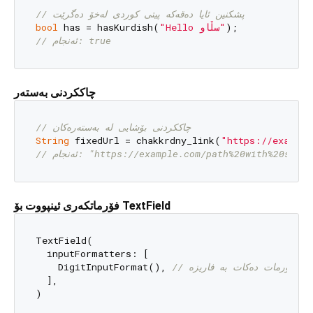
// پشکنین ئایا دەقەکە پیتی کوردی لەخۆ دەگرێت
bool
 has = hasKurdish(
"Hello سڵاو"
// ئەنجام: true
چاککردنی بەستەر
// چاککردنی بۆشایی لە بەستەرەکان
String
 fixedUrl = chakkrdny_link(
"https://example
// ئەنجام: "https://example.com/path%20with%20spac
فۆرماتکەری ئینپووت بۆ TextField
TextField(

  inputFormatters: [

    DigitInputFormat(), 
// ان فۆرمات دەکات بە فاریزە
  ],
