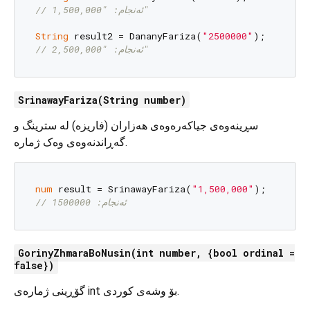
// ئەنجام: "1,500,000"
String
 result2 = DananyFariza(
"2500000"
// ئەنجام: "2,500,000"
SrinawayFariza(String number)
سڕینەوەی جیاکەرەوەی هەزاران (فاریزە) لە سترینگ و
گەڕاندنەوەی وەک ژمارە.
num
 result = SrinawayFariza(
"1,500,000"
// ئەنجام: 1500000
GorinyZhmaraBoNusin(int number, {bool ordinal =
false})
گۆڕینی ژمارەی int بۆ وشەی کوردی.