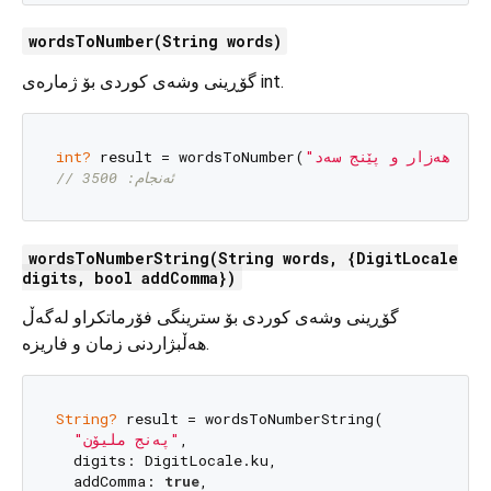
wordsToNumber(String words)
گۆڕینی وشەی کوردی بۆ ژمارەی int.
int?
 result = wordsToNumber(
"سێ هەزار و پێنج سەد"
// ئەنجام: 3500
wordsToNumberString(String words, {DigitLocale
digits, bool addComma})
گۆڕینی وشەی کوردی بۆ سترینگی فۆرماتکراو لەگەڵ
هەڵبژاردنی زمان و فاریزە.
String?
 result = wordsToNumberString(

"پەنج ملیۆن"
,

  digits: DigitLocale.ku,

  addComma: 
true
,
