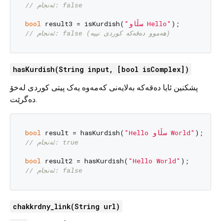
// ئەنجام: false
bool
 result3 = isKurdish(
"سڵاو Hello"
// ئەنجام: false (هەموو دەقەکە کوردی نییە)
hasKurdish(String input, [bool isComplex])
پشکنین ئایا دەقەکە بەلایەنی کەمەوە یەک پیتی کوردی لەخۆ
دەگرێت.
bool
 result = hasKurdish(
"Hello سڵاو World"
// ئەنجام: true
bool
 result2 = hasKurdish(
"Hello World"
// ئەنجام: false
chakkrdny_link(String url)