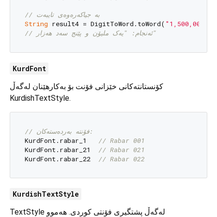
// بە جیاکەرەوەی تایبەت
String
 result4 = DigitToWord.toWord(
"1,500,000"
, 
// ئەنجام: "یەک ملیۆن و پێنج سەد هەزار"
KurdFont
کۆنستانتەکانی خێزانی فۆنت بۆ بەکارهێنان لەگەڵ
KurdishTextStyle.
// فۆنتە بەردەستەکان:
KurdFont.rabar_1   
// Rabar 001
KurdFont.rabar_21  
// Rabar 021
KurdFont.rabar_22  
// Rabar 022
KurdishTextStyle
TextStyle لەگەڵ پشتگیری فۆنتی کوردی. هەموو