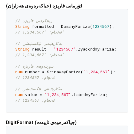
فۆرماتی فاریزە (جیاکەرەوەی هەزاران)
// زیادکردنی فاریزە
String
 formatted = DananyFariza(
1234567
// ئەنجام: "1,234,567"
// بەکارهێنانی ئێکستێنشن
String
 result = 
"1234567"
// ئەنجام: "1,234,567"
// سڕینەوەی فاریزە
num
 number = SrinawayFariza(
"1,234,567"
// ئەنجام: 1234567
// بەکارهێنانی ئێکستێنشن
num
 value = 
"1,234,567"
// ئەنجام: 1234567
DigitFormat (جیاکەرەوەی تایبەت)