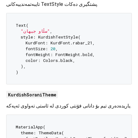
تایبەتمەندییەکانی TextStyle پشتگیری دەکات.
Text(

"سڵاو جیهان"
,

  style: KurdishTextStyle(

    KurdFont: KurdFont.rabar_21,

    fontSize: 
20
,

    fontWeight: FontWeight.bold,

    color: Colors.black,

  ),

KurdishSoraniTheme
یاریدەدەری تیم بۆ دانانی فۆنتی کوردی لە ئاستی تەواوی ئەپەکە.
MaterialApp(

  theme: ThemeData(
