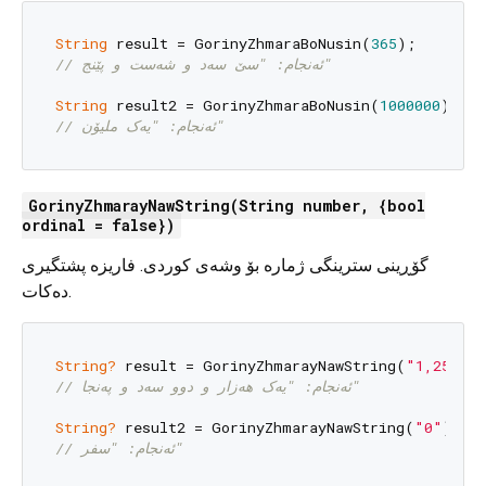
String
 result = GorinyZhmaraBoNusin(
365
// ئەنجام: "سێ سەد و شەست و پێنج"
String
 result2 = GorinyZhmaraBoNusin(
1000000
// ئەنجام: "یەک ملیۆن"
GorinyZhmarayNawString(String number, {bool
ordinal = false})
گۆڕینی سترینگی ژمارە بۆ وشەی کوردی. فاریزە پشتگیری
دەکات.
String?
 result = GorinyZhmarayNawString(
"1,250"
// ئەنجام: "یەک هەزار و دوو سەد و پەنجا"
String?
 result2 = GorinyZhmarayNawString(
"0"
// ئەنجام: "سفر"