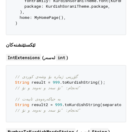
    fontFamily: KurdishSoraniTheme.font(KurdFont:
    package: KurdishSoraniTheme.package,

  ),

  home: MyHomePage(),

ئێکستێنشنەکان
IntExtensions
int
(لەسەر
)
// گۆڕینی ژمارە بۆ وشەی کوردی
String
 result = 
999
// ئەنجام: "نۆ سەد و نەوەد و نۆ"
// بە جیاکەرەوەی تایبەت
String
 result2 = 
999
.toKurdishString(separator: 
// ئەنجام: "نۆ سەد و نەوەد و نۆ"
NumberToKurdishWordsString
String
(لەسەر
)