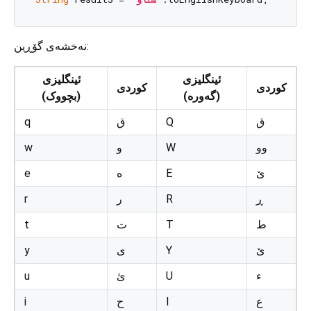
نەخشەی گۆڕین:
ئینگلیزی
ئینگلیزی
کوردی
کوردی
(گەورە)
(بچووک)
q
ق
Q
ق
w
و
W
وو
e
ە
E
ێ
r
ر
R
ڕ
t
ت
T
ط
y
ی
Y
ێ
u
ئ
U
ء
i
ح
I
ع