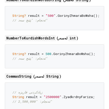
String?
 result = 
"500"
// ئەنجام: "پێنج سەد"
NumberToKurdishWordsInt
int
(لەسەر
)
String?
 result = 
500
// ئەنجام: "پێنج سەد"
CommasString
String
(لەسەر
)
// زیادکردنی فاریزە
String
 result = 
"2500000"
// ئەنجام: "2,500,000"