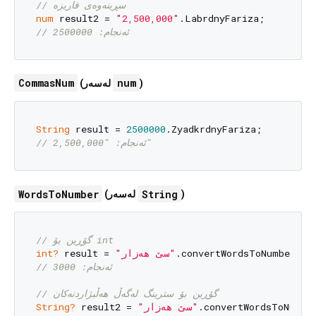
// سڕینەوەی فاریزە
num
 result2 = 
"2,500,000"
// ئەنجام: 2500000
CommasNum
num
(لەسەر
)
String
 result = 
2500000
// ئەنجام: "2,500,000"
WordsToNumber
String
(لەسەر
)
// گۆڕین بۆ int
int?
 result = 
"سێ هەزار"
// ئەنجام: 3000
// گۆڕین بۆ سترینگ لەگەڵ هەڵبژاردنەکان
String?
 result2 = 
"سێ هەزار"
.convertWordsToNumber