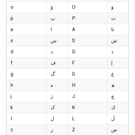
o
ۆ
O
ؤ
p
پ
P
ث
a
ا
A
ئا
s
س
S
ش
d
د
D
ذ
f
ف
F
إ
g
گ
G
غ
h
ه
H
ھ
j
ژ
J
چ
k
ک
K
ك
l
ل
L
ڵ
z
ز
Z
ض