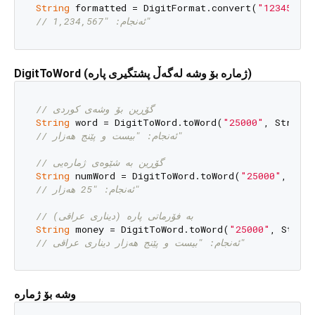
String
 formatted = DigitFormat.convert(
"1234567"
,
// ئەنجام: "1,234,567"
DigitToWord (ژمارە بۆ وشە لەگەڵ پشتگیری پارە)
// گۆڕین بۆ وشەی کوردی
String
 word = DigitToWord.toWord(
"25000"
// ئەنجام: "بیست و پێنج هەزار"
// گۆڕین بە شێوەی ژمارەیی
String
 numWord = DigitToWord.toWord(
"25000"
// ئەنجام: "25 هەزار"
// بە فۆرماتی پارە (دیناری عراقی)
String
 money = DigitToWord.toWord(
"25000"
, StrTy
// ئەنجام: "بیست و پێنج هەزار دیناری عراقی"
وشە بۆ ژمارە