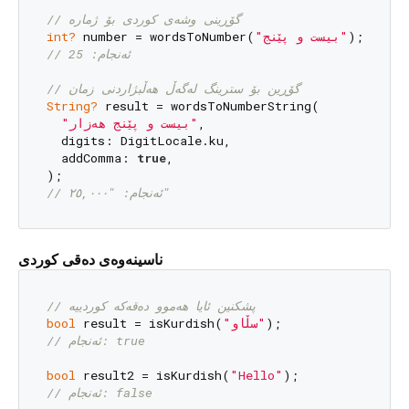
// گۆڕینی وشەی کوردی بۆ ژمارە
int?
 number = wordsToNumber(
"بیست و پێنج"
// ئەنجام: 25
// گۆڕین بۆ سترینگ لەگەڵ هەڵبژاردنی زمان
String?
 result = wordsToNumberString(

"بیست و پێنج هەزار"
,

  digits: DigitLocale.ku,

  addComma: 
true
,

// ئەنجام: "٢٥,٠٠٠"
ناسینەوەی دەقی کوردی
// پشکنین ئایا هەموو دەقەکە کوردییە
bool
 result = isKurdish(
"سڵاو"
// ئەنجام: true
bool
 result2 = isKurdish(
"Hello"
// ئەنجام: false