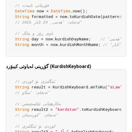
// فۆرماتی تایبەت
DateTime
 now = 
DateTime
String
 formatted = now.toKurdishDate(pattern: 
'EE
// ئەنجام: "هەینی, 29 ئایار 2026"
// ناوی ڕۆژ و مانگ
String
 day = now.kurdishDayName;    
// "هەینی"
String
 month = now.kurdishMonthName; 
// "ئایار"
گۆڕینی لەیاوتی کیبۆرد (KurdishKeyboard)
// ئینگلیزی بۆ کوردی
String
 result = KurdishKeyboard.enToKu(
"sLaw"
// ئەنجام: "سڵاو"
// بەکارهێنانی ئێکستێنشن
String
 result2 = 
"kwrdstan"
// ئەنجام: "کوردستان"
// کوردی بۆ ئینگلیزی
String
 result3 = 
"سڵاو"