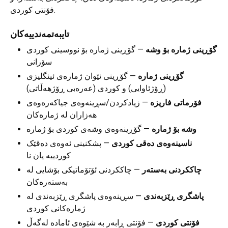
فۆنتی کوردی.
تایبەتمەندییەکان
گۆڕینی ژمارە بۆ وشە
— گۆڕینی ژمارە بۆ نووسینی کوردی
سۆرانی
گۆڕینی ژمارە
— گۆڕینی نێوان ژمارەی ئینگلیزی
(ڕۆژئاوایی) و کوردی (عەرەبی ڕۆژهەڵاتی)
فۆرماتی فاریزە
— زیادکردن/سڕینەوەی جیاکەرەوەی
هەزاران لە ژمارەکان
وشە بۆ ژمارە
— گۆڕینەوەی وشەی کوردی بۆ ژمارە
ناسینەوەی دەقی کوردی
— پشکنینی ئەوەی دەقێک
کوردییە یان نا
چاککردنی بەستەر
— چاککردنی ئۆتۆماتیکی بۆشایی لە
بەستەرەکان
پاشگری ڕێزبەندی
— سڕینەوەی پاشگری ڕێزبەندی لە
ژمارەکانی کوردی
فۆنتی کوردی
— فۆنتی ڕابەر بە شێوەی ئامادە لەگەڵ