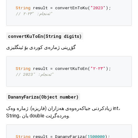
String
 result = convertEnToKu(
"2023"
// ئەنجام: "٢٠٢٣"
convertKuToEn(String digits)
گۆڕینی ژمارەی کوردی بۆ ئینگلیزی
String
 result = convertKuToEn(
"٢٠٢٣"
// ئەنجام: "2023"
DananyFariza(Object number)
زیادکردنی جیاکەرەوەی هەزاران (فاریزە). ژمارە وەک int،
String، یان double وەردەگرێت.
String
 result = DananyFariza(
1500000