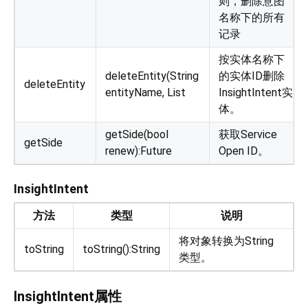
则，删除意图
名称下的所有
记录
按实体名称下
deleteEntity(String
的实体ID删除
deleteEntity
entityName, List
InsightIntent实
体。
getSide(bool
获取Service
getSide
renew):Future
Open ID。
InsightIntent
方法
类型
说明
将对象转换为String
toString
toString():String
类型。
InsightIntent属性