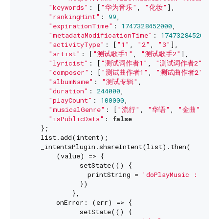
"keywords"
: [
"华为音乐"
, 
"化妆"
],

"rankingHint"
: 
99
,

"expirationTime"
: 
1747328452000
,

"metadataModificationTime"
: 
1747328452000
,

"activityType"
: [
"1"
, 
"2"
, 
"3"
],

"artist"
: [
"测试歌手1"
, 
"测试歌手2"
],

"lyricist"
: [
"测试词作者1"
, 
"测试词作者2"
],

"composer"
: [
"测试曲作者1"
, 
"测试曲作者2"
],

"albumName"
: 
"测试专辑"
,

"duration"
: 
244000
,

"playCount"
: 
100000
,

"musicalGenre"
: [
"流行"
, 
"华语"
, 
"金曲"
, 
"0
"isPublicData"
: 
false
    };

    list.add(intent);

    _intentsPlugin.shareIntent(list).then(

        (value) => {

              setState(() {

                printString = 
'doPlayMusic : succ
              })

            },

        onError: (err) => {

              setState(() {
