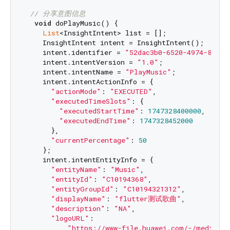
// 分享意图信息
void
 doPlayMusic() {

List
<InsightIntent> list = [];

    InsightIntent intent = InsightIntent();

    intent.identifier = 
"52dac3b0-6520-4974-81e5-
    intent.intentVersion = 
"1.0"
;

    intent.intentName = 
"PlayMusic"
;

    intent.intentActionInfo = {

"actionMode"
: 
"EXECUTED"
,

"executedTimeSlots"
: {

"executedStartTime"
: 
1747328400000
,

"executedEndTime"
: 
1747328452000
      },

"currentPercentage"
: 
50
    };

    intent.intentEntityInfo = {

"entityName"
: 
"Music"
,

"entityId"
: 
"C10194368"
,

"entityGroupId"
: 
"C10194321312"
,

"displayName"
: 
"flutter测试歌曲"
,

"description"
: 
"NA"
,

"logoURL"
:

"https://www-file.huawei.com/-/media/co