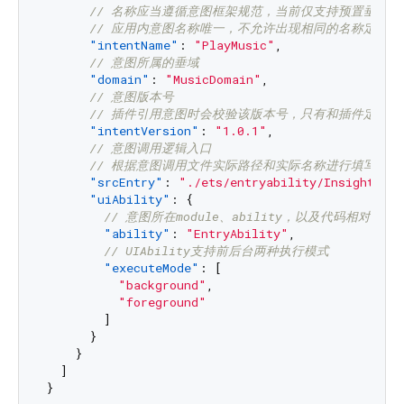
// 名称应当遵循意图框架规范，当前仅支持预置垂域
// 应用内意图名称唯一，不允许出现相同的名称定义
"intentName"
:
"PlayMusic"
,
// 意图所属的垂域
"domain"
:
"MusicDomain"
,
// 意图版本号
// 插件引用意图时会校验该版本号，只有和插件定义
"intentVersion"
:
"1.0.1"
,
// 意图调用逻辑入口
// 根据意图调用文件实际路径和实际名称进行填写，
"srcEntry"
:
"./ets/entryability/InsightInte
"uiAbility"
:
{
// 意图所在module、ability，以及代码相对路径
"ability"
:
"EntryAbility"
,
// UIAbility支持前后台两种执行模式
"executeMode"
:
[
"background"
,
"foreground"
]
}
}
]
}