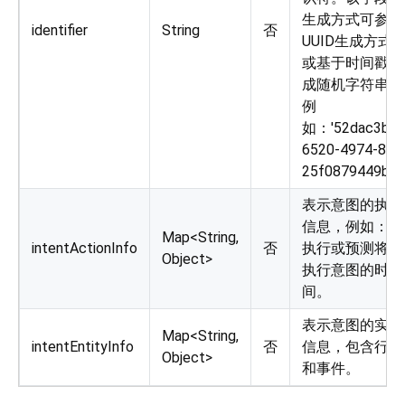
生成方式可参考
identifier
String
否
UUID生成方式
或基于时间戳生
成随机字符串。
例
如：'52dac3b0-
6520-4974-81e
25f0879449b5
表示意图的执行
信息，例如：已
Map<String,
intentActionInfo
否
执行或预测将要
Object>
执行意图的时
间。
表示意图的实体
Map<String,
intentEntityInfo
否
信息，包含行为
Object>
和事件。