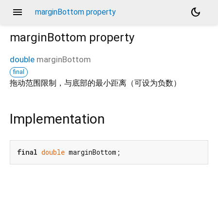
menu
dark_mode
marginBottom property
marginBottom
property
double
marginBottom
final
拖动范围限制，与底部的最小距离（可设为负数）
Implementation
final
double
 marginBottom;