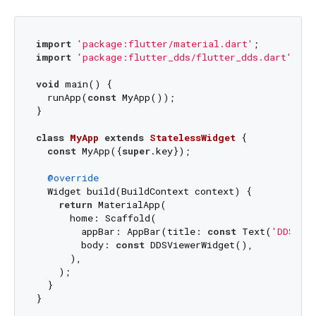
import
'package:flutter/material.dart'
import
'package:flutter_dds/flutter_dds.dart'
;

void
 main() {

  runApp(
const
 MyApp());

}

class
MyApp
extends
StatelessWidget
{

const
 MyApp({
super
.key});

@override
  Widget build(BuildContext context) {

return
 MaterialApp(

      home: Scaffold(

        appBar: AppBar(title: 
const
 Text(
'DDS Vi
        body: 
const
 DDSViewerWidget(),

      ),

    );

  }
