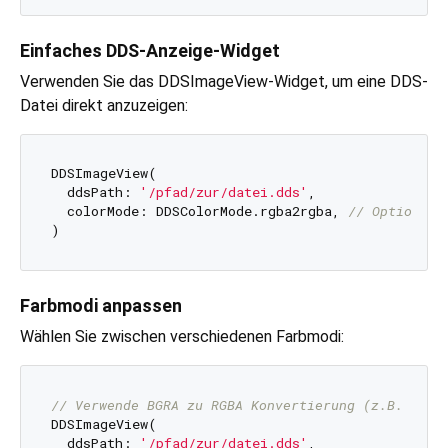
Einfaches DDS-Anzeige-Widget
Verwenden Sie das DDSImageView-Widget, um eine DDS-
Datei direkt anzuzeigen:
DDSImageView(

  ddsPath: 
'/pfad/zur/datei.dds'
,

  colorMode: DDSColorMode.rgba2rgba, 
// Optional:
Farbmodi anpassen
Wählen Sie zwischen verschiedenen Farbmodi:
// Verwende BGRA zu RGBA Konvertierung (z.B. für 
DDSImageView(

  ddsPath: 
'/pfad/zur/datei.dds'
,
