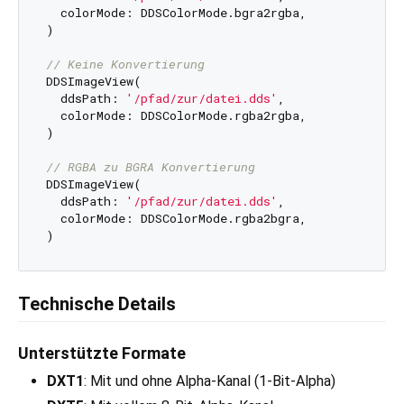
  colorMode: DDSColorMode.bgra2rgba,

)

// Keine Konvertierung
DDSImageView(

  ddsPath: 
'/pfad/zur/datei.dds'
,

  colorMode: DDSColorMode.rgba2rgba,

)

// RGBA zu BGRA Konvertierung
DDSImageView(

  ddsPath: 
'/pfad/zur/datei.dds'
,

  colorMode: DDSColorMode.rgba2bgra,

Technische Details
Unterstützte Formate
DXT1
: Mit und ohne Alpha-Kanal (1-Bit-Alpha)