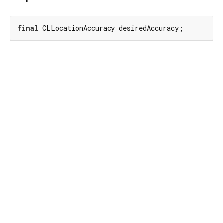
final
 CLLocationAccuracy desiredAccuracy;