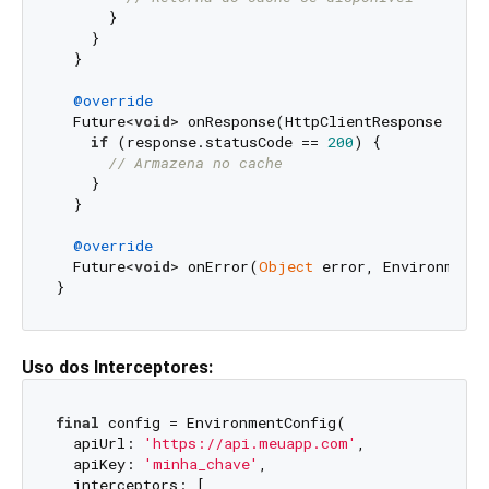
      }

    }

  }

@override
  Future<
void
> onResponse(HttpClientResponse resp
if
 (response.statusCode == 
200
) {

// Armazena no cache
    }

  }

@override
  Future<
void
> onError(
Object
 error, EnvironmentC
Uso dos Interceptores:
final
 config = EnvironmentConfig(

  apiUrl: 
'https://api.meuapp.com'
,

  apiKey: 
'minha_chave'
,

  interceptors: [
