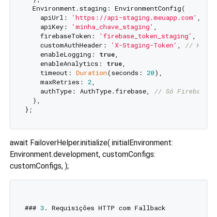
  Environment.staging: EnvironmentConfig(

    apiUrl: 
'https://api-staging.meuapp.com'
,

    apiKey: 
'minha_chave_staging'
,

    firebaseToken: 
'firebase_token_staging'
,

    customAuthHeader: 
'X-Staging-Token'
, 
// Heade
    enableLogging: 
true
,

    enableAnalytics: 
true
,

    timeout: 
Duration
(seconds: 
20
),

    maxRetries: 
2
,

    authType: AuthType.firebase, 
// Só Firebase
  ),

await FailoverHelper.initialize( initialEnvironment:
Environment.development, customConfigs:
customConfigs, );
### 
3
. Requisições HTTP com Fallback
