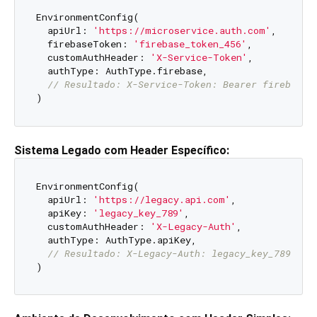
EnvironmentConfig(

  apiUrl: 
'https://microservice.auth.com'
,

  firebaseToken: 
'firebase_token_456'
,

  customAuthHeader: 
'X-Service-Token'
,

  authType: AuthType.firebase,

// Resultado: X-Service-Token: Bearer firebase_
Sistema Legado com Header Específico:
EnvironmentConfig(

  apiUrl: 
'https://legacy.api.com'
,

  apiKey: 
'legacy_key_789'
,

  customAuthHeader: 
'X-Legacy-Auth'
,

  authType: AuthType.apiKey,

// Resultado: X-Legacy-Auth: legacy_key_789