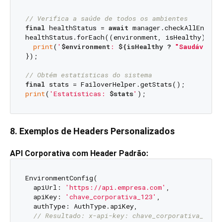
// Verifica a saúde de todos os ambientes
final
 healthStatus = 
await
 manager.checkAllEnviron
healthStatus.forEach((environment, isHealthy) {

print
(
'
$environment
: 
${isHealthy ? 
"Saudável"
 
});

// Obtém estatísticas do sistema
final
print
(
'Estatísticas: 
$stats
'
8. Exemplos de Headers Personalizados
API Corporativa com Header Padrão:
EnvironmentConfig(

  apiUrl: 
'https://api.empresa.com'
,

  apiKey: 
'chave_corporativa_123'
,

  authType: AuthType.apiKey,

// Resultado: x-api-key: chave_corporativa_123