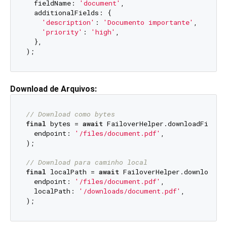
  fieldName: 
'document'
,

  additionalFields: {

'description'
: 
'Documento importante'
,

'priority'
: 
'high'
,

  },

Download de Arquivos:
// Download como bytes
final
 bytes = 
await
 FailoverHelper.downloadFile(

  endpoint: 
'/files/document.pdf'
,

);

// Download para caminho local
final
 localPath = 
await
 FailoverHelper.downloadFil
  endpoint: 
'/files/document.pdf'
,

  localPath: 
'/downloads/document.pdf'
,
