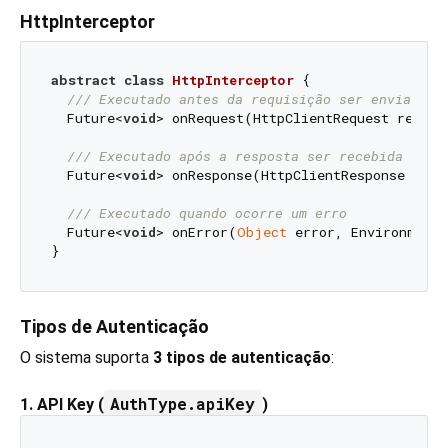
HttpInterceptor
abstract
class
HttpInterceptor
{

/// 
Executado antes da requisição ser enviada
  Future<
void
> onRequest(HttpClientRequest reques
/// 
Executado após a resposta ser recebida
  Future<
void
> onResponse(HttpClientResponse resp
/// 
Executado quando ocorre um erro
  Future<
void
> onError(
Object
 error, EnvironmentC
Tipos de Autenticação
O sistema suporta
3 tipos de autenticação
:
AuthType.apiKey
1. API Key (
)