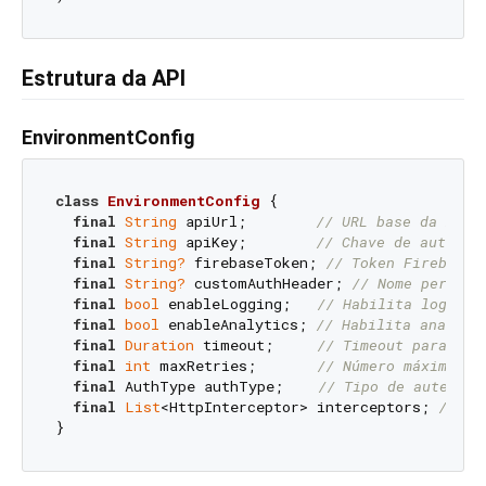
Estrutura da API
EnvironmentConfig
class
EnvironmentConfig
{

final
String
 apiUrl;        
// URL base da API
final
String
 apiKey;        
// Chave de autenti
final
String?
 firebaseToken; 
// Token Firebase 
final
String?
 customAuthHeader; 
// Nome persona
final
bool
 enableLogging;   
// Habilita logs
final
bool
 enableAnalytics; 
// Habilita analyti
final
Duration
 timeout;     
// Timeout para req
final
int
 maxRetries;       
// Número máximo de
final
 AuthType authType;    
// Tipo de autentic
final
List
<HttpInterceptor> interceptors; 
// Li