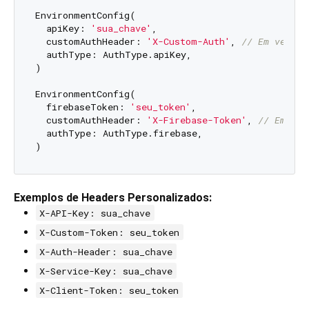
EnvironmentConfig(

  apiKey: 
'sua_chave'
,

  customAuthHeader: 
'X-Custom-Auth'
, 
// Em vez de
  authType: AuthType.apiKey,

)

EnvironmentConfig(

  firebaseToken: 
'seu_token'
,

  customAuthHeader: 
'X-Firebase-Token'
, 
// Em vez
  authType: AuthType.firebase,

Exemplos de Headers Personalizados:
X-API-Key: sua_chave
X-Custom-Token: seu_token
X-Auth-Header: sua_chave
X-Service-Key: sua_chave
X-Client-Token: seu_token