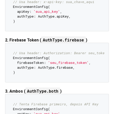
// Usa header: x-api-key: sua_chave_aqui
EnvironmentConfig(

  apiKey: 
'sua_api_key'
,

  authType: AuthType.apiKey,

AuthType.firebase
2. Firebase Token (
)
// Usa header: Authorization: Bearer seu_token_fi
EnvironmentConfig(

  firebaseToken: 
'seu_firebase_token'
,

  authType: AuthType.firebase,

AuthType.both
3. Ambos (
)
// Tenta Firebase primeiro, depois API Key
EnvironmentConfig(

  apiKey: 
'sua_api_key'
,
