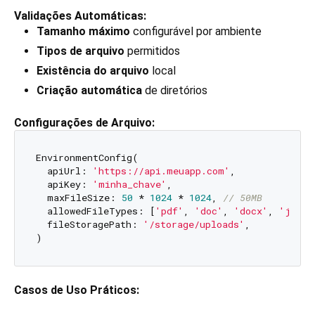
Validações Automáticas:
Tamanho máximo
configurável por ambiente
Tipos de arquivo
permitidos
Existência do arquivo
local
Criação automática
de diretórios
Configurações de Arquivo:
EnvironmentConfig(

  apiUrl: 
'https://api.meuapp.com'
,

  apiKey: 
'minha_chave'
,

  maxFileSize: 
50
 * 
1024
 * 
1024
, 
// 50MB
  allowedFileTypes: [
'pdf'
, 
'doc'
, 
'docx'
, 
'jpg'
,
  fileStoragePath: 
'/storage/uploads'
,

Casos de Uso Práticos: