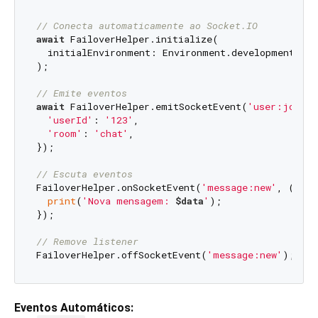
// Conecta automaticamente ao Socket.IO
await
 FailoverHelper.initialize(

  initialEnvironment: Environment.development,

);

// Emite eventos
await
 FailoverHelper.emitSocketEvent(
'user:join'
,
'userId'
: 
'123'
,

'room'
: 
'chat'
,

});

// Escuta eventos
FailoverHelper.onSocketEvent(
'message:new'
, (data
print
(
'Nova mensagem: 
$data
'
);

});

// Remove listener
FailoverHelper.offSocketEvent(
'message:new'
Eventos Automáticos: