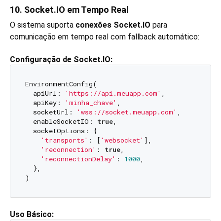
10. Socket.IO em Tempo Real
O sistema suporta
conexões Socket.IO
para
comunicação em tempo real com fallback automático:
Configuração de Socket.IO:
EnvironmentConfig(

  apiUrl: 
'https://api.meuapp.com'
,

  apiKey: 
'minha_chave'
,

  socketUrl: 
'wss://socket.meuapp.com'
,

  enableSocketIO: 
true
,

  socketOptions: {

'transports'
: [
'websocket'
],

'reconnection'
: 
true
,

'reconnectionDelay'
: 
1000
,

  },

Uso Básico: