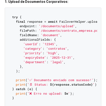
1. Upload de Documentos Corporativos:
try
 {

final
 response = 
await
 FailoverHelper.uploadFile
    endpoint: 
'/documents/upload'
,

    filePath: 
'/documents/contrato_empresa.pdf'
,

    fieldName: 
'document'
,

    additionalFields: {

'userId'
: 
'12345'
,

'category'
: 
'contratos'
,

'priority'
: 
'high'
,

'expiryDate'
: 
'2025-12-31'
,

'department'
: 
'legal'
,

    },

  );

print
(
'✅ Documento enviado com sucesso!'
);

print
(
'📄 Status: 
${response.statusCode}
'
);

} 
catch
 (e) {

print
(
'❌ Erro no upload: 
$e
'
);
