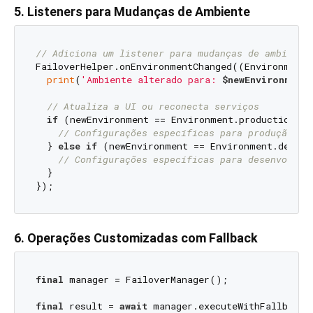
5. Listeners para Mudanças de Ambiente
// Adiciona um listener para mudanças de ambiente
FailoverHelper.onEnvironmentChanged((Environment 
print
(
'Ambiente alterado para: 
$newEnvironment
'
// Atualiza a UI ou reconecta serviços
if
 (newEnvironment == Environment.production) {

// Configurações específicas para produção
  } 
else
if
 (newEnvironment == Environment.develo
// Configurações específicas para desenvolvim
  }

6. Operações Customizadas com Fallback
final
 manager = FailoverManager();

final
 result = 
await
 manager.executeWithFallback(
