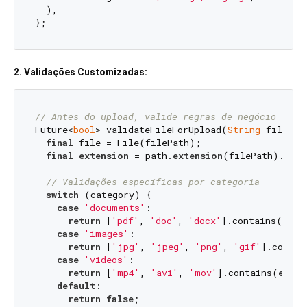
  ),

2. Validações Customizadas:
// Antes do upload, valide regras de negócio
Future<
bool
> validateFileForUpload(
String
 filePat
final
 file = File(filePath);

final
extension
 = path.
extension
(filePath).toLo
// Validações específicas por categoria
switch
 (category) {

case
'documents'
:

return
 [
'pdf'
, 
'doc'
, 
'docx'
].contains(
exte
case
'images'
:

return
 [
'jpg'
, 
'jpeg'
, 
'png'
, 
'gif'
].contai
case
'videos'
:

return
 [
'mp4'
, 
'avi'
, 
'mov'
].contains(
exten
default
:

return
false
;
