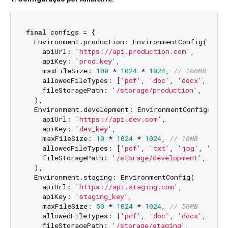
final
 configs = {

  Environment.production: EnvironmentConfig(

    apiUrl: 
'https://api.production.com'
,

    apiKey: 
'prod_key'
,

    maxFileSize: 
100
 * 
1024
 * 
1024
, 
// 100MB
    allowedFileTypes: [
'pdf'
, 
'doc'
, 
'docx'
, 
'xls
    fileStoragePath: 
'/storage/production'
,

  ),

  Environment.development: EnvironmentConfig(

    apiUrl: 
'https://api.dev.com'
,

    apiKey: 
'dev_key'
,

    maxFileSize: 
10
 * 
1024
 * 
1024
, 
// 10MB
    allowedFileTypes: [
'pdf'
, 
'txt'
, 
'jpg'
, 
'png'
    fileStoragePath: 
'/storage/development'
,

  ),

  Environment.staging: EnvironmentConfig(

    apiUrl: 
'https://api.staging.com'
,

    apiKey: 
'staging_key'
,

    maxFileSize: 
50
 * 
1024
 * 
1024
, 
// 50MB
    allowedFileTypes: [
'pdf'
, 
'doc'
, 
'docx'
, 
'jpg
    fileStoragePath: 
'/storage/staging'
,
