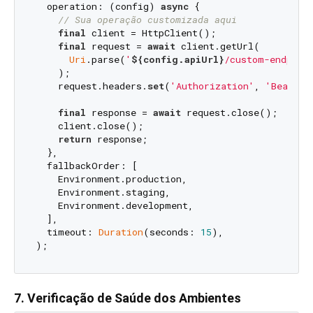
  operation: (config) 
async
 {

// Sua operação customizada aqui
final
 client = HttpClient();

final
 request = 
await
 client.getUrl(

Uri
.parse(
'
${config.apiUrl}
/custom-endpoin
    );

    request.headers.
set
(
'Authorization'
, 
'Bearer 
final
 response = 
await
 request.close();

    client.close();

return
 response;

  },

  fallbackOrder: [

    Environment.production,

    Environment.staging,

    Environment.development,

  ],

  timeout: 
Duration
(seconds: 
15
),

7. Verificação de Saúde dos Ambientes