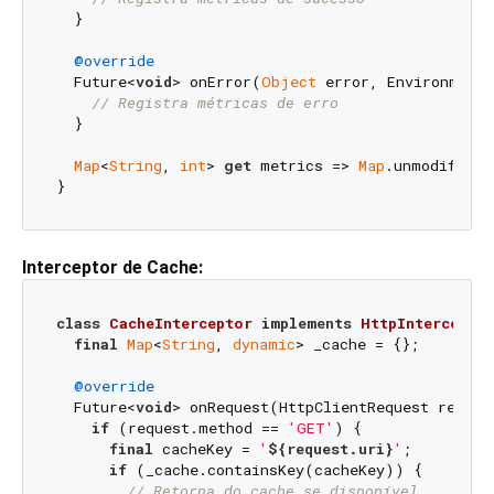
  }

@override
  Future<
void
> onError(
Object
 error, EnvironmentC
// Registra métricas de erro
  }

Map
<
String
, 
int
> 
get
 metrics => 
Map
.unmodifiabl
Interceptor de Cache:
class
CacheInterceptor
implements
HttpIntercepto
final
Map
<
String
, 
dynamic
> _cache = {};

@override
  Future<
void
> onRequest(HttpClientRequest reques
if
 (request.method == 
'GET'
) {

final
 cacheKey = 
'
${request.uri}
'
;

if
 (_cache.containsKey(cacheKey)) {

// Retorna do cache se disponível