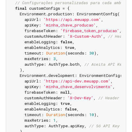
// Configurações personalizadas para cada ambient
final
 customConfigs = {

  Environment.production: EnvironmentConfig(

    apiUrl: 
'https://api.meuapp.com'
,

    apiKey: 
'minha_chave_producao'
,

    firebaseToken: 
'firebase_token_producao'
, 
// 
    customAuthHeader: 
'X-Custom-Auth'
, 
// Header 
    enableLogging: 
false
,

    enableAnalytics: 
true
,

    timeout: 
Duration
(seconds: 
30
),

    maxRetries: 
3
,

    authType: AuthType.both, 
// Aceita API Key e 
  ),

  Environment.development: EnvironmentConfig(

    apiUrl: 
'https://api-dev.meuapp.com'
,

    apiKey: 
'minha_chave_desenvolvimento'
,

    firebaseToken: 
null
,

    customAuthHeader: 
'X-Dev-Key'
, 
// Header pers
    enableLogging: 
true
,

    enableAnalytics: 
false
,

    timeout: 
Duration
(seconds: 
10
),

    maxRetries: 
1
,

    authType: AuthType.apiKey, 
// Só API Key
  ),
