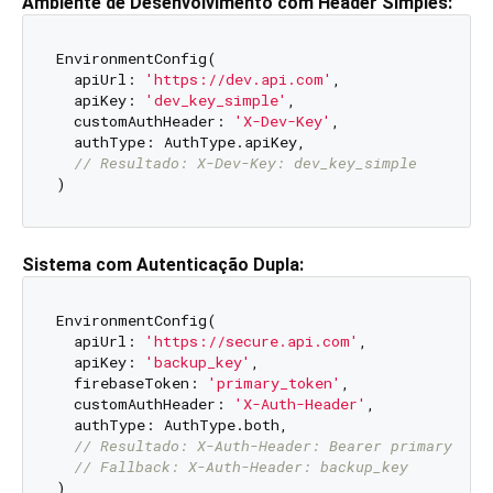
Ambiente de Desenvolvimento com Header Simples:
EnvironmentConfig(

  apiUrl: 
'https://dev.api.com'
,

  apiKey: 
'dev_key_simple'
,

  customAuthHeader: 
'X-Dev-Key'
,

  authType: AuthType.apiKey,

// Resultado: X-Dev-Key: dev_key_simple
Sistema com Autenticação Dupla:
EnvironmentConfig(

  apiUrl: 
'https://secure.api.com'
,

  apiKey: 
'backup_key'
,

  firebaseToken: 
'primary_token'
,

  customAuthHeader: 
'X-Auth-Header'
,

  authType: AuthType.both,

// Resultado: X-Auth-Header: Bearer primary_tok
// Fallback: X-Auth-Header: backup_key