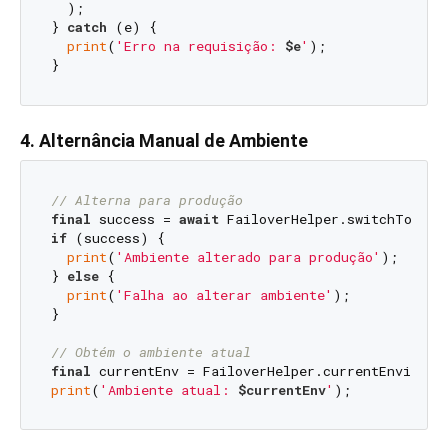
  );

} 
catch
 (e) {

print
(
'Erro na requisição: 
$e
'
);

4. Alternância Manual de Ambiente
// Alterna para produção
final
 success = 
await
if
 (success) {

print
(
'Ambiente alterado para produção'
);

} 
else
 {

print
(
'Falha ao alterar ambiente'
);

}

// Obtém o ambiente atual
final
print
(
'Ambiente atual: 
$currentEnv
'