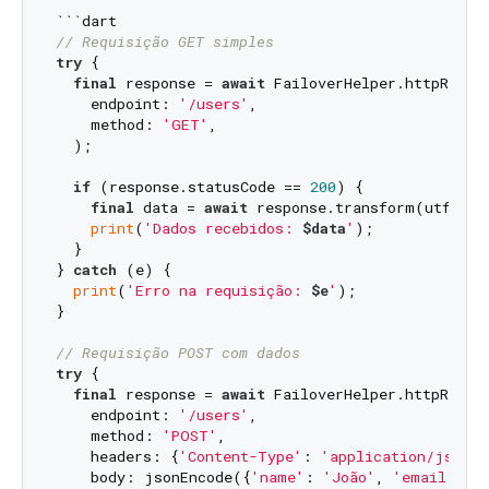
// Requisição GET simples
try
 {

final
 response = 
await
 FailoverHelper.httpReques
    endpoint: 
'/users'
,

    method: 
'GET'
,

  );

if
 (response.statusCode == 
200
) {

final
 data = 
await
 response.transform(utf8.de
print
(
'Dados recebidos: 
$data
'
);

  }

} 
catch
 (e) {

print
(
'Erro na requisição: 
$e
'
);

}

// Requisição POST com dados
try
 {

final
 response = 
await
 FailoverHelper.httpReques
    endpoint: 
'/users'
,

    method: 
'POST'
,

    headers: {
'Content-Type'
: 
'application/json'
}
    body: jsonEncode({
'name'
: 
'João'
, 
'email'
: 
'