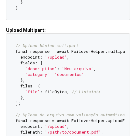
  }

Upload Multipart:
// Upload básico multipart
final
 response = 
await
 FailoverHelper.multipartUpl
  endpoint: 
'/upload'
,

  fields: {

'description'
: 
'Meu arquivo'
,

'category'
: 
'documentos'
,

  },

  files: {

'file'
: fileBytes, 
// List<int>
  },

);

// Upload de arquivo com validação automática
final
 response = 
await
 FailoverHelper.uploadFile(

  endpoint: 
'/upload'
,

  filePath: 
'/path/to/document.pdf'
,
