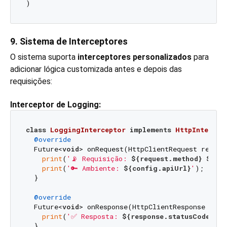
9. Sistema de Interceptores
O sistema suporta
interceptores personalizados
para
adicionar lógica customizada antes e depois das
requisições:
Interceptor de Logging:
class
LoggingInterceptor
implements
HttpIntercep
@override
  Future<
void
> onRequest(HttpClientRequest reques
print
(
'📡 Requisição: 
${request.method}
${req
print
(
'🔑 Ambiente: 
${config.apiUrl}
'
);

  }

@override
  Future<
void
> onResponse(HttpClientResponse resp
print
(
'✅ Resposta: 
${response.statusCode}
'
);

  }
