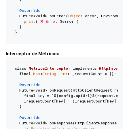
@override
  Future<
void
> onError(
Object
 error, EnvironmentC
print
(
'❌ Erro: 
$error
'
);

  }

Interceptor de Métricas:
class
MetricsInterceptor
implements
HttpIntercep
final
Map
<
String
, 
int
> _requestCount = {};

@override
  Future<
void
> onRequest(HttpClientRequest reques
final
 key = 
'
${config.apiUrl}
${request.metho
    _requestCount[key] = (_requestCount[key] ?? 
0
  }

@override
  Future<
void
> onResponse(HttpClientResponse resp
// Registra métricas de sucesso