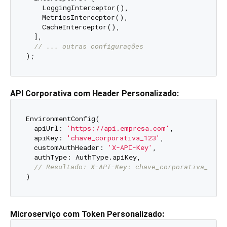
    LoggingInterceptor(),

    MetricsInterceptor(),

    CacheInterceptor(),

  ],

// ... outras configurações
API Corporativa com Header Personalizado:
EnvironmentConfig(

  apiUrl: 
'https://api.empresa.com'
,

  apiKey: 
'chave_corporativa_123'
,

  customAuthHeader: 
'X-API-Key'
,

  authType: AuthType.apiKey,

// Resultado: X-API-Key: chave_corporativa_123
Microserviço com Token Personalizado: